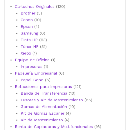
120
Cartuchos Originales
120
5
productos
Brother
5
10
productos
Canon
10
4
productos
Epson
4
productos
6
Samsung
6
productos
63
Tinta HP
63
31
productos
Tóner HP
31
1
productos
Xerox
1
producto
1
Equipo de Oficina
1
1
producto
Impresoras
1
producto
6
Papelería Empresarial
6
6
productos
Papel Bond
6
productos
121
Refacciones para Impresoras
121
13
productos
Banda de Transferencia
13
productos
85
Fusores y Kit de Mantenimiento
85
10
productos
Gomas de Alimentación
10
4
productos
Kit de Gomas Escaner
4
4
productos
Kit de Mantenimiento
4
productos
16
Renta de Copiadoras y Multifuncionales
16