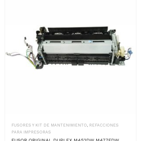
FUSORES Y KIT DE MANTENIMIENTO
,
REFACCIONES
PARA IMPRESORAS
FUSOR ORIGINAL DUPLEX M452DW M477FDW