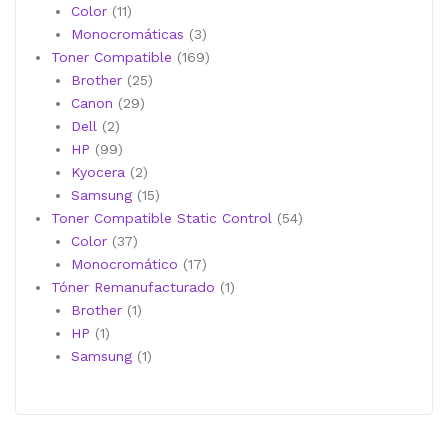
11
productos
Color
11
productos
3
Monocromáticas
3
productos
169
Toner Compatible
169
25
productos
Brother
25
29
productos
Canon
29
2
productos
Dell
2
productos
99
HP
99
productos
2
Kyocera
2
productos
15
Samsung
15
productos
54
Toner Compatible Static Control
54
37
productos
Color
37
productos
17
Monocromático
17
productos
1
Tóner Remanufacturado
1
1
producto
Brother
1
1
producto
HP
1
producto
1
Samsung
1
producto