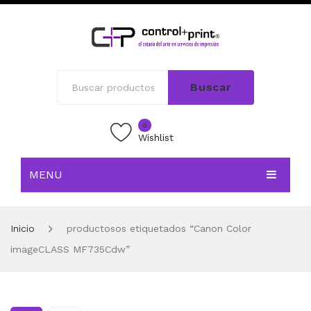
Buscar
0
Wishlist
MENU
INICIO
Inicio
productosos etiquetados “Canon Color
TIENDA
imageCLASS MF735Cdw”
BLOG
CONTACTO