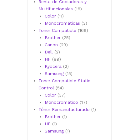
productos
Renta de Copiadoras y
16
Multifuncionales
16
11
productos
Color
11
productos
3
Monocromáticas
3
productos
169
Toner Compatible
169
25
productos
Brother
25
29
productos
Canon
29
2
productos
Dell
2
productos
99
HP
99
productos
2
Kyocera
2
productos
15
Samsung
15
productos
Toner Compatible Static
54
Control
54
productos
37
Color
37
productos
17
Monocromático
17
productos
1
Tóner Remanufacturado
1
1
producto
Brother
1
1
producto
HP
1
producto
1
Samsung
1
producto