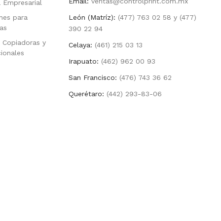
Email:
ventas@controlprint.com.mx
a Empresarial
nes para
León (Matríz):
(477) 763 02 58 y (477)
as
390 22 94
 Copiadoras y
Celaya:
(461) 215 03 13
cionales
Irapuato:
(462) 962 00 93
San Francisco:
(476) 743 36 62
Querétaro:
(442) 293-83-06