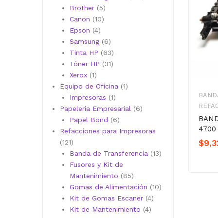
5
productos
Brother
5
10
productos
Canon
10
4
productos
Epson
4
productos
6
Samsung
6
productos
63
Tinta HP
63
31
productos
Tóner HP
31
1
productos
Xerox
1
producto
1
Equipo de Oficina
1
BAND
1
producto
Impresoras
1
REFA
producto
6
Papelería Empresarial
6
BAND
6
productos
Papel Bond
6
4700 
productos
Refacciones para Impresoras
$
9,3
121
121
productos
13
Banda de Transferencia
13
productos
Fusores y Kit de
85
Mantenimiento
85
productos
10
Gomas de Alimentación
10
4
productos
Kit de Gomas Escaner
4
4
productos
Kit de Mantenimiento
4