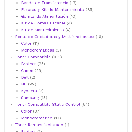
13
productos
Banda de Transferencia
13
productos
85
Fusores y Kit de Mantenimiento
85
10
productos
Gomas de Alimentación
10
4
productos
Kit de Gomas Escaner
4
4
productos
Kit de Mantenimiento
4
productos
16
Renta de Copiadoras y Multifuncionales
16
11
productos
Color
11
productos
3
Monocromáticas
3
productos
169
Toner Compatible
169
25
productos
Brother
25
29
productos
Canon
29
2
productos
Dell
2
productos
99
HP
99
productos
2
Kyocera
2
productos
15
Samsung
15
productos
54
Toner Compatible Static Control
54
37
productos
Color
37
productos
17
Monocromático
17
productos
1
Tóner Remanufacturado
1
1
producto
Brother
1