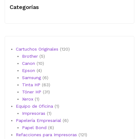
Categorías
120
Cartuchos Originales
120
5
productos
Brother
5
10
productos
Canon
10
4
productos
Epson
4
productos
6
Samsung
6
productos
63
Tinta HP
63
31
productos
Tóner HP
31
1
productos
Xerox
1
producto
1
Equipo de Oficina
1
1
producto
Impresoras
1
producto
6
Papelería Empresarial
6
6
productos
Papel Bond
6
productos
121
Refacciones para Impresoras
121