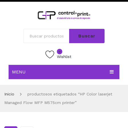
Buscar
0
Wishlist
MENU
INICIO
Inicio
productosos etiquetados “HP Color laserjet
TIENDA
Managed Flow MFP M575cm printer”
BLOG
CONTACTO