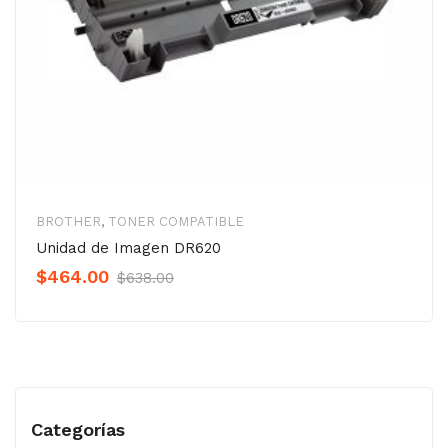
BROTHER
,
TONER COMPATIBLE
Unidad de Imagen DR620
Original
Current
$
464.00
$
638.00
Precio
Precio
was:
is:
$638.00.
$464.00.
Categorías