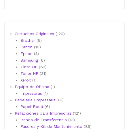
120
Cartuchos Originales
120
5
productos
Brother
5
10
productos
Canon
10
4
productos
Epson
4
productos
6
Samsung
6
productos
63
Tinta HP
63
31
productos
Tóner HP
31
1
productos
Xerox
1
producto
1
Equipo de Oficina
1
1
producto
Impresoras
1
producto
6
Papelería Empresarial
6
6
productos
Papel Bond
6
productos
121
Refacciones para Impresoras
121
13
productos
Banda de Transferencia
13
productos
85
Fusores y Kit de Mantenimiento
85