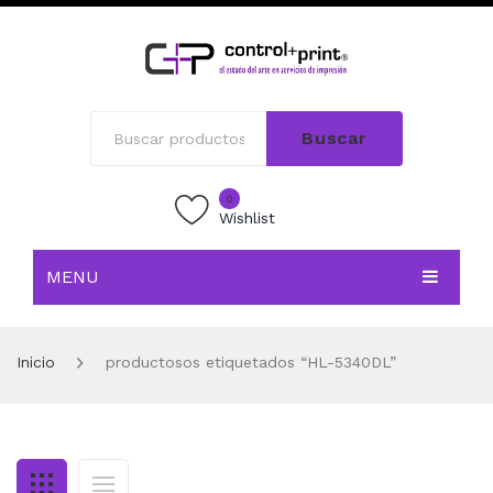
Buscar
0
Wishlist
MENU
INICIO
Inicio
productosos etiquetados “HL-5340DL”
TIENDA
BLOG
CONTACTO