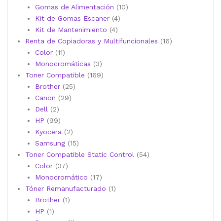
10
productos
Gomas de Alimentación
10
4
productos
Kit de Gomas Escaner
4
4
productos
Kit de Mantenimiento
4
productos
16
Renta de Copiadoras y Multifuncionales
16
11
productos
Color
11
productos
3
Monocromáticas
3
productos
169
Toner Compatible
169
25
productos
Brother
25
29
productos
Canon
29
2
productos
Dell
2
productos
99
HP
99
productos
2
Kyocera
2
productos
15
Samsung
15
productos
54
Toner Compatible Static Control
54
37
productos
Color
37
productos
17
Monocromático
17
productos
1
Tóner Remanufacturado
1
1
producto
Brother
1
1
producto
HP
1