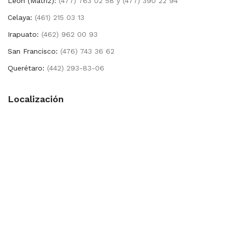
León (Matríz):
(477) 763 02 58 y (477) 390 22 94
Celaya:
(461) 215 03 13
Irapuato:
(462) 962 00 93
San Francisco:
(476) 743 36 62
Querétaro:
(442) 293-83-06
Localización