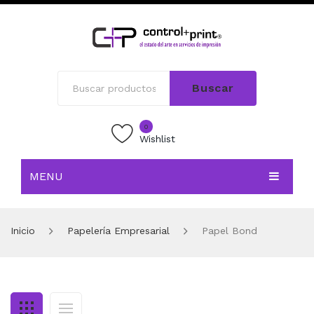
Buscar
0
Wishlist
MENU
INICIO
Inicio
Papelería Empresarial
Papel Bond
TIENDA
BLOG
CONTACTO