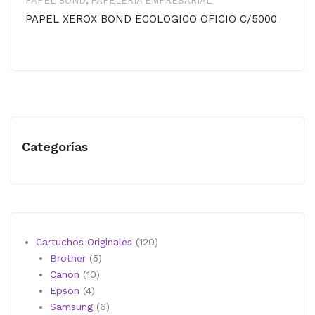
PAPEL BOND
,
PAPELERÍA EMPRESARIAL
PAPEL XEROX BOND ECOLOGICO OFICIO C/5000
Categorías
120
Cartuchos Originales
120
5
productos
Brother
5
10
productos
Canon
10
4
productos
Epson
4
productos
6
Samsung
6