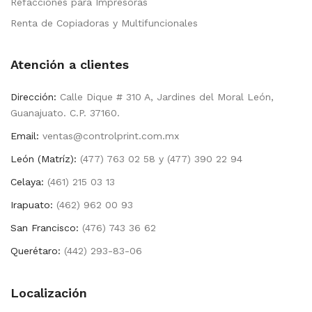
Refacciones para Impresoras
Renta de Copiadoras y Multifuncionales
Atención a clientes
Dirección:
Calle Dique # 310 A, Jardines del Moral León,
Guanajuato. C.P. 37160.
Email:
ventas@controlprint.com.mx
León (Matríz):
(477) 763 02 58 y (477) 390 22 94
Celaya:
(461) 215 03 13
Irapuato:
(462) 962 00 93
San Francisco:
(476) 743 36 62
Querétaro:
(442) 293-83-06
Localización