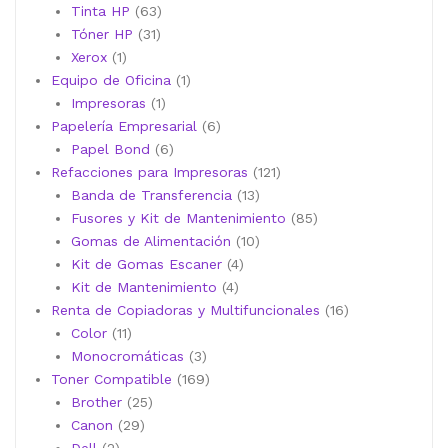
productos
63
Tinta HP
63
31
productos
Tóner HP
31
1
productos
Xerox
1
producto
1
Equipo de Oficina
1
1
producto
Impresoras
1
producto
6
Papelería Empresarial
6
6
productos
Papel Bond
6
productos
121
Refacciones para Impresoras
121
13
productos
Banda de Transferencia
13
productos
85
Fusores y Kit de Mantenimiento
85
10
productos
Gomas de Alimentación
10
4
productos
Kit de Gomas Escaner
4
4
productos
Kit de Mantenimiento
4
productos
16
Renta de Copiadoras y Multifuncionales
16
11
productos
Color
11
productos
3
Monocromáticas
3
productos
169
Toner Compatible
169
25
productos
Brother
25
29
productos
Canon
29
2
productos