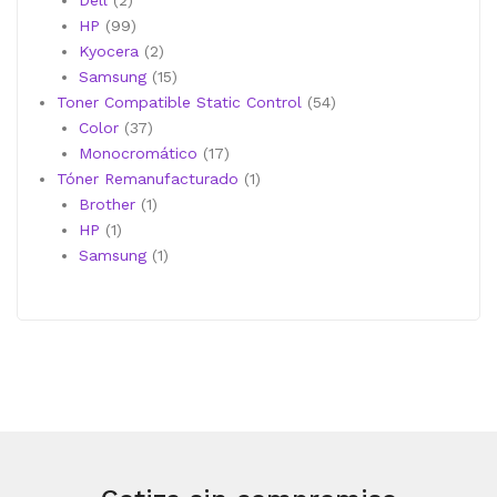
Dell
2
productos
99
HP
99
productos
2
Kyocera
2
productos
15
Samsung
15
productos
54
Toner Compatible Static Control
54
37
productos
Color
37
productos
17
Monocromático
17
productos
1
Tóner Remanufacturado
1
1
producto
Brother
1
1
producto
HP
1
producto
1
Samsung
1
producto