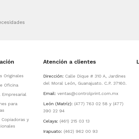
ecesidades
ación
Atención a clientes
s Originales
Dirección:
Calle Dique # 310 A, Jardines
del Moral León, Guanajuato. C.P. 37160.
e Oficina
Email:
ventas@controlprint.com.mx
a Empresarial
nes para
León (Matríz):
(477) 763 02 58 y (477)
as
390 22 94
 Copiadoras y
Celaya:
(461) 215 03 13
cionales
Irapuato:
(462) 962 00 93