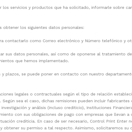
r los servicios y productos que ha solicitado, informarle sobre ca
s obtener los siguientes datos personales:
ra contactarlo como Correo electrónico y Número telefónico y otra
elar sus datos personales, así como de oponerse al tratamiento d
dimientos que hemos implementado.
os y plazos, se puede poner en contacto con nuestro departamen
aciones legales o contractuales según el tipo de relación establec
 Según sea el caso, dichas remisiones pueden incluir fabricantes
e investigación y análisis (incluso crediticio), Instituciones Financi
limiento con sus obligaciones de pago con empresas que llevan a c
situación crediticia. En caso de ser necesario, Control Print Ente
y obtener su permiso a tal respecto. Asimismo, solicitaremos su