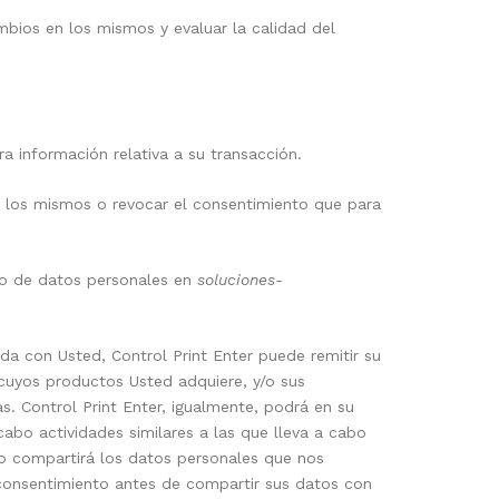
mbios en los mismos y evaluar la calidad del
 información relativa a su transacción.
e los mismos o revocar el consentimiento que para
to de datos personales en
soluciones-
ida con Usted, Control Print Enter puede remitir su
 cuyos productos Usted adquiere, y/o sus
eras. Control Print Enter, igualmente, podrá en su
abo actividades similares a las que lleva a cabo
r no compartirá los datos personales que nos
 consentimiento antes de compartir sus datos con