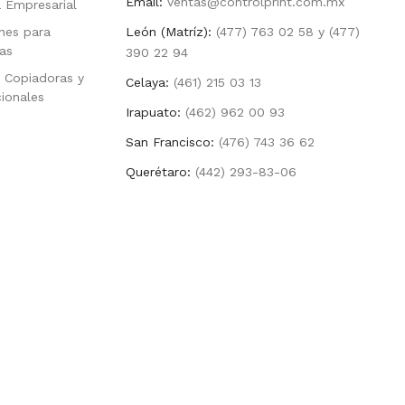
Email:
ventas@controlprint.com.mx
a Empresarial
nes para
León (Matríz):
(477) 763 02 58 y (477)
as
390 22 94
 Copiadoras y
Celaya:
(461) 215 03 13
cionales
Irapuato:
(462) 962 00 93
San Francisco:
(476) 743 36 62
Querétaro:
(442) 293-83-06