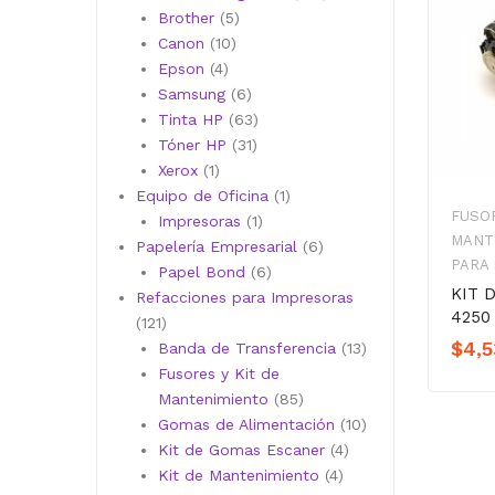
5
productos
Brother
5
10
productos
Canon
10
4
productos
Epson
4
productos
6
Samsung
6
productos
63
Tinta HP
63
31
productos
Tóner HP
31
1
productos
Xerox
1
producto
1
Equipo de Oficina
1
FUSOR
1
producto
Impresoras
1
MANT
producto
6
Papelería Empresarial
6
PARA
6
productos
Papel Bond
6
KIT 
productos
Refacciones para Impresoras
4250 
121
121
$
4,5
productos
13
Banda de Transferencia
13
productos
Fusores y Kit de
85
Mantenimiento
85
productos
10
Gomas de Alimentación
10
4
productos
Kit de Gomas Escaner
4
4
productos
Kit de Mantenimiento
4