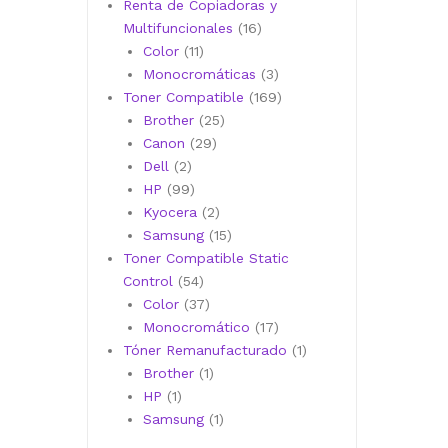
productos
Renta de Copiadoras y
16
Multifuncionales
16
11
productos
Color
11
productos
3
Monocromáticas
3
productos
169
Toner Compatible
169
25
productos
Brother
25
29
productos
Canon
29
2
productos
Dell
2
productos
99
HP
99
productos
2
Kyocera
2
productos
15
Samsung
15
productos
Toner Compatible Static
54
Control
54
productos
37
Color
37
productos
17
Monocromático
17
productos
1
Tóner Remanufacturado
1
1
producto
Brother
1
1
producto
HP
1
producto
1
Samsung
1
producto