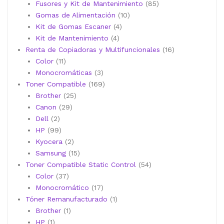
productos
85
Fusores y Kit de Mantenimiento
85
10
productos
Gomas de Alimentación
10
4
productos
Kit de Gomas Escaner
4
4
productos
Kit de Mantenimiento
4
productos
16
Renta de Copiadoras y Multifuncionales
16
11
productos
Color
11
productos
3
Monocromáticas
3
productos
169
Toner Compatible
169
25
productos
Brother
25
29
productos
Canon
29
2
productos
Dell
2
productos
99
HP
99
productos
2
Kyocera
2
productos
15
Samsung
15
productos
54
Toner Compatible Static Control
54
37
productos
Color
37
productos
17
Monocromático
17
productos
1
Tóner Remanufacturado
1
1
producto
Brother
1
1
producto
HP
1