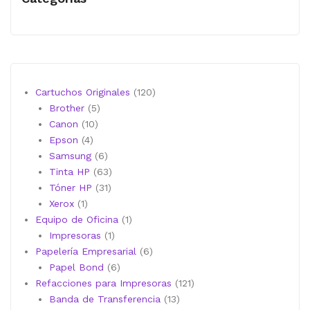
120
Cartuchos Originales
120
5
productos
Brother
5
10
productos
Canon
10
4
productos
Epson
4
productos
6
Samsung
6
productos
63
Tinta HP
63
31
productos
Tóner HP
31
1
productos
Xerox
1
producto
1
Equipo de Oficina
1
1
producto
Impresoras
1
producto
6
Papelería Empresarial
6
6
productos
Papel Bond
6
productos
121
Refacciones para Impresoras
121
13
productos
Banda de Transferencia
13