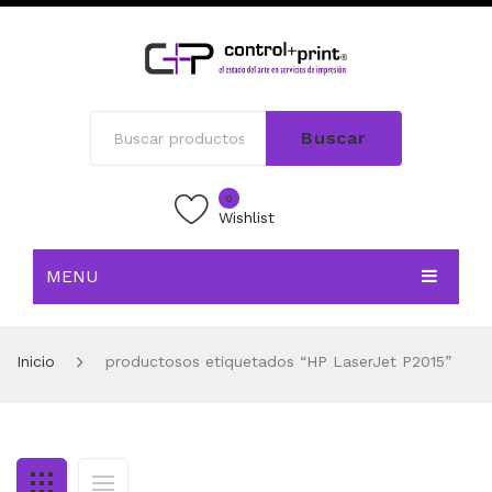
Buscar
0
Wishlist
MENU
INICIO
Inicio
productosos etiquetados “HP LaserJet P2015”
TIENDA
BLOG
CONTACTO