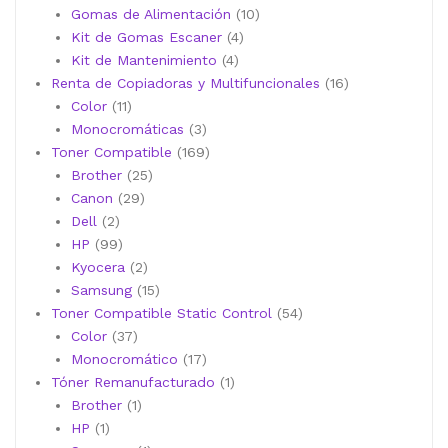
10
productos
Gomas de Alimentación
10
4
productos
Kit de Gomas Escaner
4
4
productos
Kit de Mantenimiento
4
productos
16
Renta de Copiadoras y Multifuncionales
16
11
productos
Color
11
productos
3
Monocromáticas
3
productos
169
Toner Compatible
169
25
productos
Brother
25
29
productos
Canon
29
2
productos
Dell
2
productos
99
HP
99
productos
2
Kyocera
2
productos
15
Samsung
15
productos
54
Toner Compatible Static Control
54
37
productos
Color
37
productos
17
Monocromático
17
productos
1
Tóner Remanufacturado
1
1
producto
Brother
1
1
producto
HP
1