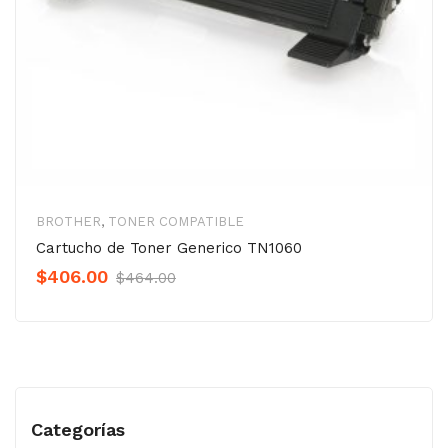
BROTHER
,
TONER COMPATIBLE
Cartucho de Toner Generico TN1060
Original
Current
$
406.00
$
464.00
Precio
Precio
was:
is:
$464.00.
$406.00.
Categorías