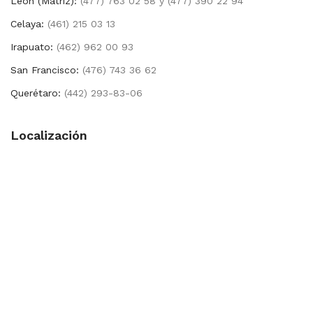
León (Matríz):
(477) 763 02 58 y (477) 390 22 94
Celaya:
(461) 215 03 13
Irapuato:
(462) 962 00 93
San Francisco:
(476) 743 36 62
Querétaro:
(442) 293-83-06
Localización