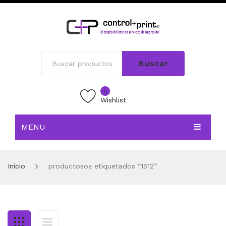
Buscar
0
Wishlist
MENU
INICIO
Inicio
productosos etiquetados “1512”
TIENDA
BLOG
CONTACTO