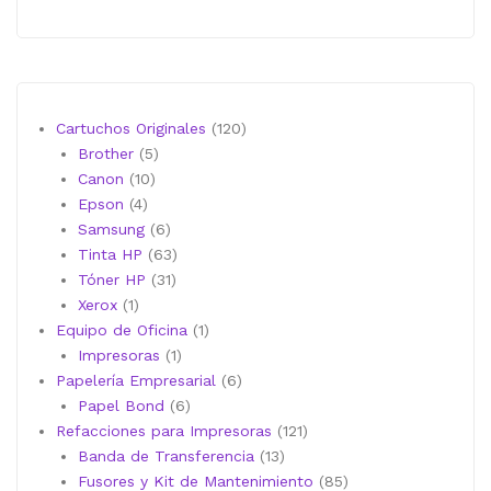
120
Cartuchos Originales
120
5
productos
Brother
5
10
productos
Canon
10
4
productos
Epson
4
productos
6
Samsung
6
productos
63
Tinta HP
63
31
productos
Tóner HP
31
1
productos
Xerox
1
producto
1
Equipo de Oficina
1
1
producto
Impresoras
1
producto
6
Papelería Empresarial
6
6
productos
Papel Bond
6
productos
121
Refacciones para Impresoras
121
13
productos
Banda de Transferencia
13
productos
85
Fusores y Kit de Mantenimiento
85