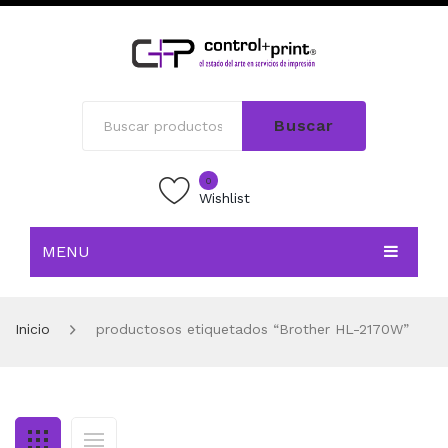
Buscar
0
Wishlist
MENU
INICIO
Inicio
productosos etiquetados “Brother HL-2170W”
TIENDA
BLOG
CONTACTO