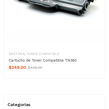
BROTHER
,
TONER COMPATIBLE
Cartucho de Toner Compatible TN360
Original
Current
$
348.00
$
406.00
Precio
Precio
was:
is:
$406.00.
$348.00.
Categorías