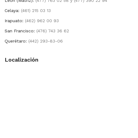
León (Matríz):
(477) 763 02 58 y (477) 390 22 94
Celaya:
(461) 215 03 13
Irapuato:
(462) 962 00 93
San Francisco:
(476) 743 36 62
Querétaro:
(442) 293-83-06
Localización