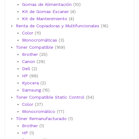
10
productos
Gomas de Alimentación
10
4
productos
Kit de Gomas Escaner
4
4
productos
Kit de Mantenimiento
4
productos
16
Renta de Copiadoras y Multifuncionales
16
11
productos
Color
11
productos
3
Monocromáticas
3
productos
169
Toner Compatible
169
25
productos
Brother
25
29
productos
Canon
29
2
productos
Dell
2
productos
99
HP
99
productos
2
Kyocera
2
productos
15
Samsung
15
productos
54
Toner Compatible Static Control
54
37
productos
Color
37
productos
17
Monocromático
17
productos
1
Tóner Remanufacturado
1
1
producto
Brother
1
1
producto
HP
1