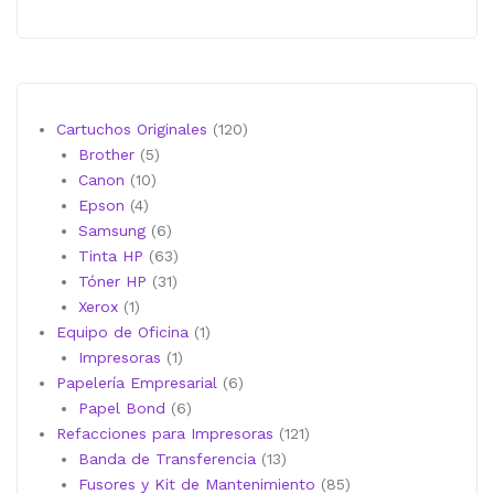
120
Cartuchos Originales
120
5
productos
Brother
5
10
productos
Canon
10
4
productos
Epson
4
productos
6
Samsung
6
productos
63
Tinta HP
63
31
productos
Tóner HP
31
1
productos
Xerox
1
producto
1
Equipo de Oficina
1
1
producto
Impresoras
1
producto
6
Papelería Empresarial
6
6
productos
Papel Bond
6
productos
121
Refacciones para Impresoras
121
13
productos
Banda de Transferencia
13
productos
85
Fusores y Kit de Mantenimiento
85