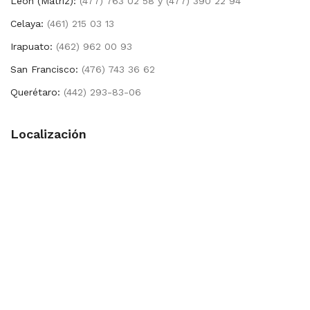
León (Matríz):
(477) 763 02 58 y (477) 390 22 94
Celaya:
(461) 215 03 13
Irapuato:
(462) 962 00 93
San Francisco:
(476) 743 36 62
Querétaro:
(442) 293-83-06
Localización