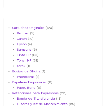
120
Cartuchos Originales
120
5
productos
Brother
5
10
productos
Canon
10
4
productos
Epson
4
productos
6
Samsung
6
productos
63
Tinta HP
63
31
productos
Tóner HP
31
1
productos
Xerox
1
producto
1
Equipo de Oficina
1
1
producto
Impresoras
1
producto
6
Papelería Empresarial
6
6
productos
Papel Bond
6
productos
121
Refacciones para Impresoras
121
13
productos
Banda de Transferencia
13
productos
85
Fusores y Kit de Mantenimiento
85