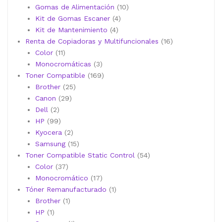
10
productos
Gomas de Alimentación
10
4
productos
Kit de Gomas Escaner
4
4
productos
Kit de Mantenimiento
4
productos
16
Renta de Copiadoras y Multifuncionales
16
11
productos
Color
11
productos
3
Monocromáticas
3
productos
169
Toner Compatible
169
25
productos
Brother
25
29
productos
Canon
29
2
productos
Dell
2
productos
99
HP
99
productos
2
Kyocera
2
productos
15
Samsung
15
productos
54
Toner Compatible Static Control
54
37
productos
Color
37
productos
17
Monocromático
17
productos
1
Tóner Remanufacturado
1
1
producto
Brother
1
1
producto
HP
1