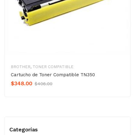
BROTHER
,
TONER COMPATIBLE
Cartucho de Toner Compatible TN350
Original
Current
$
348.00
$
406.00
Precio
Precio
was:
is:
$406.00.
$348.00.
Categorías