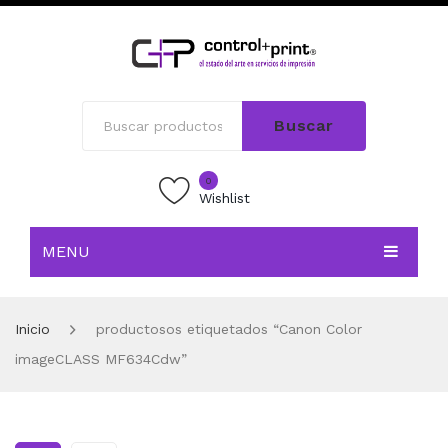
Buscar
0
Wishlist
MENU
INICIO
Inicio
productosos etiquetados “Canon Color
TIENDA
imageCLASS MF634Cdw”
BLOG
CONTACTO