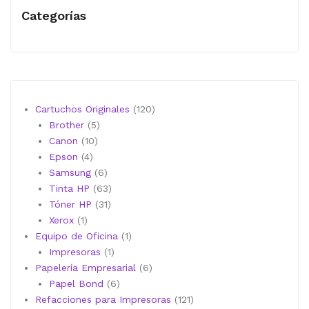
Categorías
120
Cartuchos Originales
120
5
productos
Brother
5
10
productos
Canon
10
4
productos
Epson
4
productos
6
Samsung
6
productos
63
Tinta HP
63
31
productos
Tóner HP
31
1
productos
Xerox
1
producto
1
Equipo de Oficina
1
1
producto
Impresoras
1
producto
6
Papelería Empresarial
6
6
productos
Papel Bond
6
productos
121
Refacciones para Impresoras
121