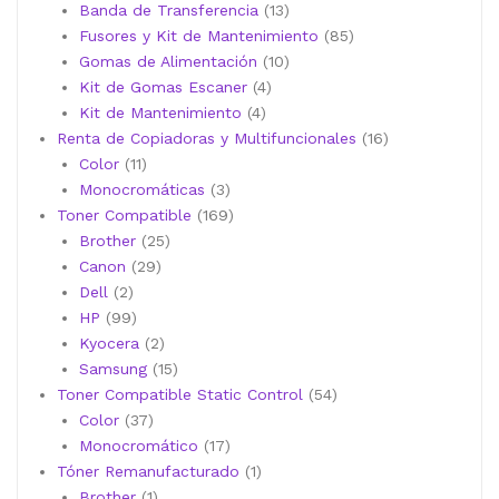
13
productos
Banda de Transferencia
13
productos
85
Fusores y Kit de Mantenimiento
85
10
productos
Gomas de Alimentación
10
4
productos
Kit de Gomas Escaner
4
4
productos
Kit de Mantenimiento
4
productos
16
Renta de Copiadoras y Multifuncionales
16
11
productos
Color
11
productos
3
Monocromáticas
3
productos
169
Toner Compatible
169
25
productos
Brother
25
29
productos
Canon
29
2
productos
Dell
2
productos
99
HP
99
productos
2
Kyocera
2
productos
15
Samsung
15
productos
54
Toner Compatible Static Control
54
37
productos
Color
37
productos
17
Monocromático
17
productos
1
Tóner Remanufacturado
1
1
producto
Brother
1