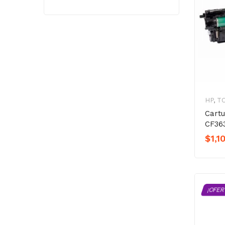
HP
,
T
Cart
CF36
$
1,1
¡OFER