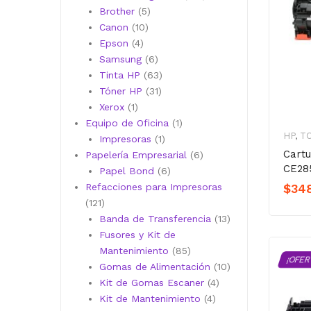
5
productos
Brother
5
10
productos
Canon
10
4
productos
Epson
4
productos
6
Samsung
6
productos
63
Tinta HP
63
31
productos
Tóner HP
31
1
productos
Xerox
1
producto
1
Equipo de Oficina
1
HP
,
T
1
producto
Impresoras
1
Cart
producto
6
Papelería Empresarial
6
CE28
6
productos
Papel Bond
6
productos
$
34
Refacciones para Impresoras
121
121
productos
13
Banda de Transferencia
13
productos
Fusores y Kit de
85
Mantenimiento
85
¡OFER
productos
10
Gomas de Alimentación
10
4
productos
Kit de Gomas Escaner
4
4
productos
Kit de Mantenimiento
4