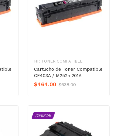
HP
,
TONER COMPATIBLE
tible
Cartucho de Toner Compatible
CF403A / M252n 201A
al
nt
Original
Current
$
464.00
$
638.00
o
o
Precio
Precio
was:
is:
00.
00.
$638.00.
$464.00.
¡OFERTA!