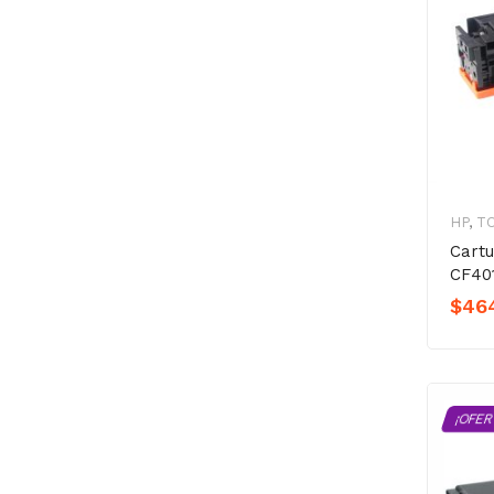
HP
,
T
Cart
CF40
$
46
¡OFER