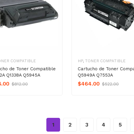
ONER COMPATIBLE
HP
,
TONER COMPATIBLE
ucho de Toner Compatible
Cartucho de Toner Compa
2A Q1338A Q5945A
Q5949A Q7553A
Original
Current
Origin
Curre
6.00
$
464.00
$
812.00
$
522.00
Precio
Precio
Preci
Preci
was:
is:
was:
is:
$812.00.
$696.00.
$522.
$464.
1
2
3
4
5