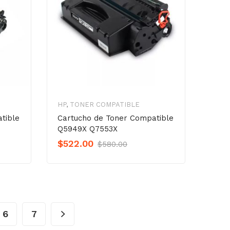
HP
,
TONER COMPATIBLE
tible
Cartucho de Toner Compatible
Q5949X Q7553X
al
nt
Original
Current
$
522.00
$
580.00
o
o
Precio
Precio
was:
is:
00.
00.
$580.00.
$522.00.
6
7