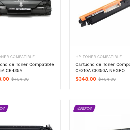
ONER COMPATIBLE
HP
,
TONER COMPATIBLE
ucho de Toner Compatible
Cartucho de Toner Compa
5A CB435A
CE310A CF350A NEGRO
Original
Current
Origi
Curre
8.00
$
348.00
$
464.00
$
464.00
Precio
Precio
Preci
Preci
was:
is:
was:
is:
$464.00.
$348.00.
$464.
$348.
TA!
¡OFERTA!