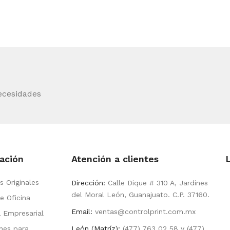
ecesidades
ación
Atención a clientes
s Originales
Dirección:
Calle Dique # 310 A, Jardines
del Moral León, Guanajuato. C.P. 37160.
e Oficina
Email:
ventas@controlprint.com.mx
a Empresarial
nes para
León (Matríz):
(477) 763 02 58 y (477)