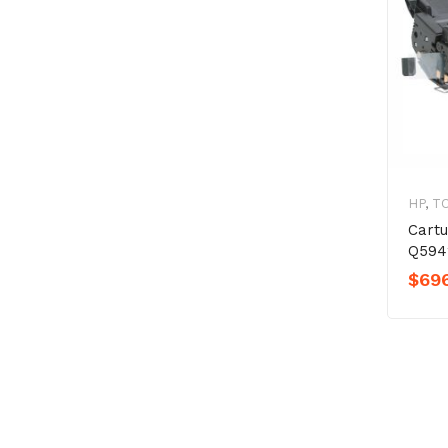
HP
,
T
Cart
Q594
$
69