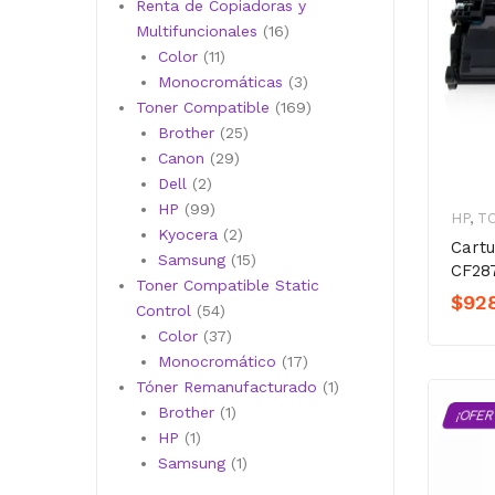
productos
Renta de Copiadoras y
16
Multifuncionales
16
11
productos
Color
11
productos
3
Monocromáticas
3
productos
169
Toner Compatible
169
25
productos
Brother
25
29
productos
Canon
29
2
productos
Dell
2
productos
99
HP
99
HP
,
T
productos
2
Kyocera
2
Cart
productos
15
Samsung
15
CF28
productos
Toner Compatible Static
$
92
54
Control
54
productos
37
Color
37
productos
17
Monocromático
17
productos
1
Tóner Remanufacturado
1
1
producto
Brother
1
¡OFER
1
producto
HP
1
producto
1
Samsung
1
producto