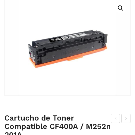
MI CUENTA
CARRITO
Cartucho de Toner
Compatible CF400A / M252n
art
art
201A