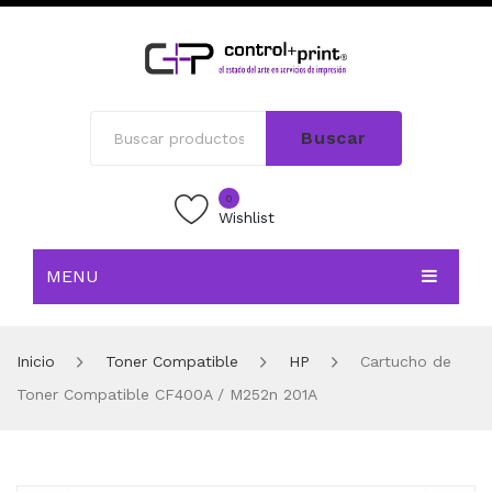
Buscar
0
Wishlist
MENU
INICIO
Inicio
Toner Compatible
HP
Cartucho de
TIENDA
Toner Compatible CF400A / M252n 201A
BLOG
CONTACTO