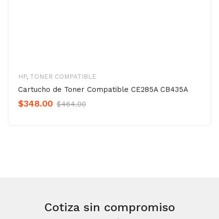
HP
,
TONER COMPATIBLE
Cartucho de Toner Compatible CE285A CB435A
Original
Current
$
348.00
$
464.00
Precio
Precio
was:
is:
$464.00.
$348.00.
Cotiza sin compromiso