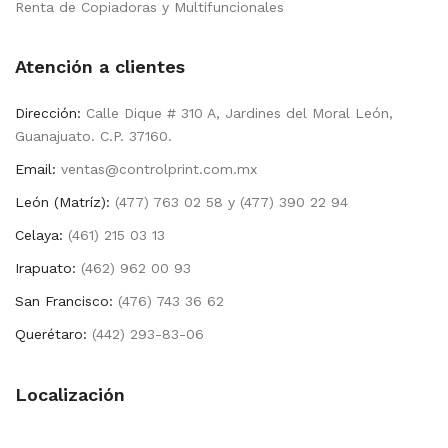
Renta de Copiadoras y Multifuncionales
Atención a clientes
Dirección:
Calle Dique # 310 A, Jardines del Moral León,
Guanajuato. C.P. 37160.
Email:
ventas@controlprint.com.mx
León (Matríz):
(477) 763 02 58 y (477) 390 22 94
Celaya:
(461) 215 03 13
Irapuato:
(462) 962 00 93
San Francisco:
(476) 743 36 62
Querétaro:
(442) 293-83-06
Localización