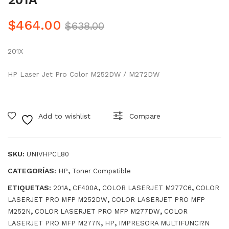
uch
uch
o
o
Original
Current
$
464.00
$
638.00
de
de
Precio
Precio
Ton
Ton
201X
was:
is:
er
er
$638.00.
$464.00.
Co
Co
HP Laser Jet Pro Color M252DW / M272DW
mp
mp
atib
atib
le
le
Add to wishlist
Compare
CF2
CF
48X
401
SKU:
UNIVHPCL80
A /
CATEGORÍAS:
,
HP
Toner Compatible
M2
52n
ETIQUETAS:
,
,
,
201A
CF400A
COLOR LASERJET M277C6
COLOR
,
LASERJET PRO MFP M252DW
COLOR LASERJET PRO MFP
201
,
,
M252N
COLOR LASERJET PRO MFP M277DW
COLOR
A
,
,
LASERJET PRO MFP M277N
HP
IMPRESORA MULTIFUNCI?N