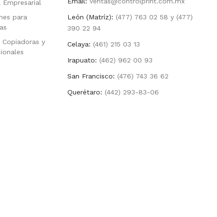
Email:
ventas@controlprint.com.mx
a Empresarial
nes para
León (Matríz):
(477) 763 02 58 y (477)
as
390 22 94
 Copiadoras y
Celaya:
(461) 215 03 13
cionales
Irapuato:
(462) 962 00 93
San Francisco:
(476) 743 36 62
Querétaro:
(442) 293-83-06