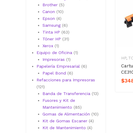
5
productos
Brother
5
10
productos
Canon
10
4
productos
Epson
4
productos
6
Samsung
6
productos
63
Tinta HP
63
31
productos
Tóner HP
31
1
productos
Xerox
1
producto
1
Equipo de Oficina
1
HP
,
T
1
producto
Impresoras
1
Cart
producto
6
Papelería Empresarial
6
CE31
6
productos
Papel Bond
6
productos
$
34
Refacciones para Impresoras
121
121
productos
13
Banda de Transferencia
13
productos
Fusores y Kit de
85
Mantenimiento
85
productos
10
Gomas de Alimentación
10
4
productos
Kit de Gomas Escaner
4
4
productos
Kit de Mantenimiento
4