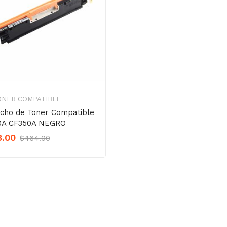
ONER COMPATIBLE
ucho de Toner Compatible
0A CF350A NEGRO
Original
Current
8.00
$
464.00
Precio
Precio
was:
is:
$464.00.
$348.00.