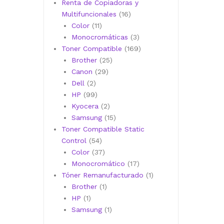
productos
Renta de Copiadoras y
16
Multifuncionales
16
11
productos
Color
11
productos
3
Monocromáticas
3
productos
169
Toner Compatible
169
25
productos
Brother
25
29
productos
Canon
29
2
productos
Dell
2
productos
99
HP
99
productos
2
Kyocera
2
productos
15
Samsung
15
productos
Toner Compatible Static
54
Control
54
productos
37
Color
37
productos
17
Monocromático
17
productos
1
Tóner Remanufacturado
1
1
producto
Brother
1
1
producto
HP
1
producto
1
Samsung
1
producto