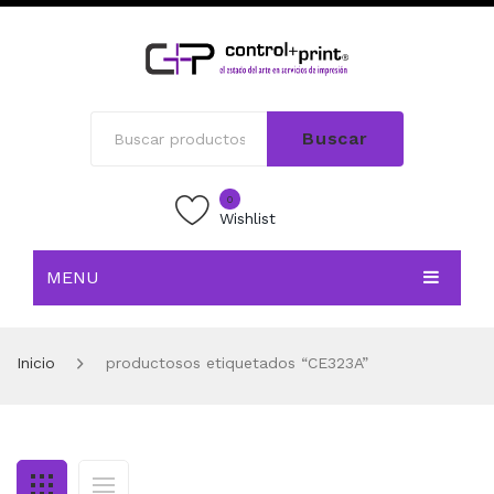
Buscar
0
Wishlist
MENU
INICIO
Inicio
productosos etiquetados “CE323A”
TIENDA
BLOG
CONTACTO