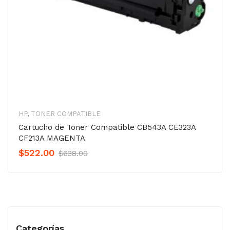
HP
,
TONER COMPATIBLE
Cartucho de Toner Compatible CB543A CE323A
CF213A MAGENTA
Original
Current
$
522.00
$
638.00
Precio
Precio
was:
is:
$638.00.
$522.00.
Categorías