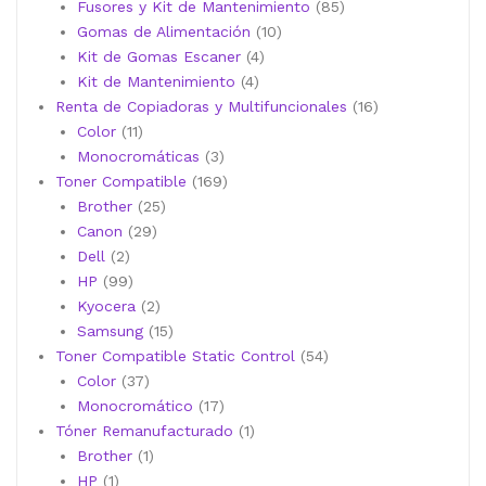
productos
85
Fusores y Kit de Mantenimiento
85
10
productos
Gomas de Alimentación
10
4
productos
Kit de Gomas Escaner
4
4
productos
Kit de Mantenimiento
4
productos
16
Renta de Copiadoras y Multifuncionales
16
11
productos
Color
11
productos
3
Monocromáticas
3
productos
169
Toner Compatible
169
25
productos
Brother
25
29
productos
Canon
29
2
productos
Dell
2
productos
99
HP
99
productos
2
Kyocera
2
productos
15
Samsung
15
productos
54
Toner Compatible Static Control
54
37
productos
Color
37
productos
17
Monocromático
17
productos
1
Tóner Remanufacturado
1
1
producto
Brother
1
1
producto
HP
1