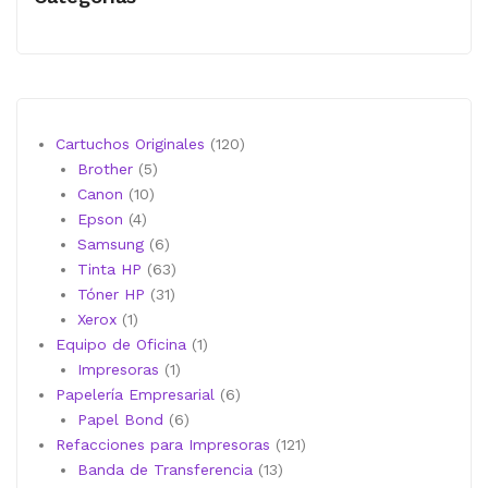
120
Cartuchos Originales
120
5
productos
Brother
5
10
productos
Canon
10
4
productos
Epson
4
productos
6
Samsung
6
productos
63
Tinta HP
63
31
productos
Tóner HP
31
1
productos
Xerox
1
producto
1
Equipo de Oficina
1
1
producto
Impresoras
1
producto
6
Papelería Empresarial
6
6
productos
Papel Bond
6
productos
121
Refacciones para Impresoras
121
13
productos
Banda de Transferencia
13