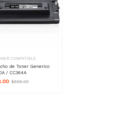
ONER COMPATIBLE
cho de Toner Generico
0A / CC364A
Original
Current
8.00
$
696.00
Precio
Precio
was:
is:
$696.00.
$638.00.