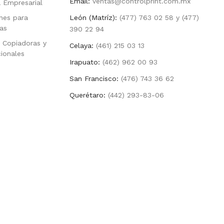
Email:
ventas@controlprint.com.mx
a Empresarial
nes para
León (Matríz):
(477) 763 02 58 y (477)
as
390 22 94
 Copiadoras y
Celaya:
(461) 215 03 13
cionales
Irapuato:
(462) 962 00 93
San Francisco:
(476) 743 36 62
Querétaro:
(442) 293-83-06