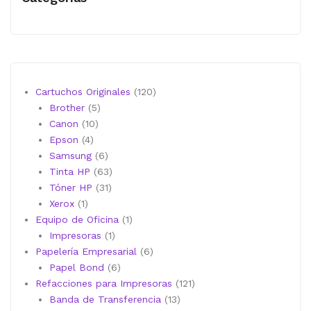
120
Cartuchos Originales
120
5
productos
Brother
5
10
productos
Canon
10
4
productos
Epson
4
productos
6
Samsung
6
productos
63
Tinta HP
63
31
productos
Tóner HP
31
1
productos
Xerox
1
producto
1
Equipo de Oficina
1
1
producto
Impresoras
1
producto
6
Papelería Empresarial
6
6
productos
Papel Bond
6
productos
121
Refacciones para Impresoras
121
13
productos
Banda de Transferencia
13