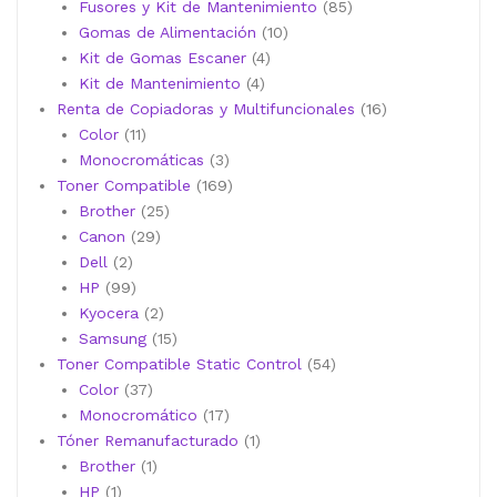
productos
85
Fusores y Kit de Mantenimiento
85
10
productos
Gomas de Alimentación
10
4
productos
Kit de Gomas Escaner
4
4
productos
Kit de Mantenimiento
4
productos
16
Renta de Copiadoras y Multifuncionales
16
11
productos
Color
11
productos
3
Monocromáticas
3
productos
169
Toner Compatible
169
25
productos
Brother
25
29
productos
Canon
29
2
productos
Dell
2
productos
99
HP
99
productos
2
Kyocera
2
productos
15
Samsung
15
productos
54
Toner Compatible Static Control
54
37
productos
Color
37
productos
17
Monocromático
17
productos
1
Tóner Remanufacturado
1
1
producto
Brother
1
1
producto
HP
1