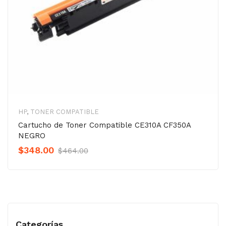
HP
,
TONER COMPATIBLE
Cartucho de Toner Compatible CE310A CF350A
NEGRO
Original
Current
$
348.00
$
464.00
Precio
Precio
was:
is:
$464.00.
$348.00.
Categorías