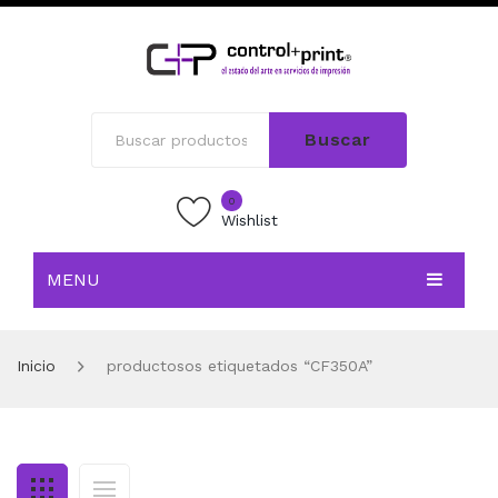
Buscar
0
Wishlist
MENU
INICIO
Inicio
productosos etiquetados “CF350A”
TIENDA
BLOG
CONTACTO