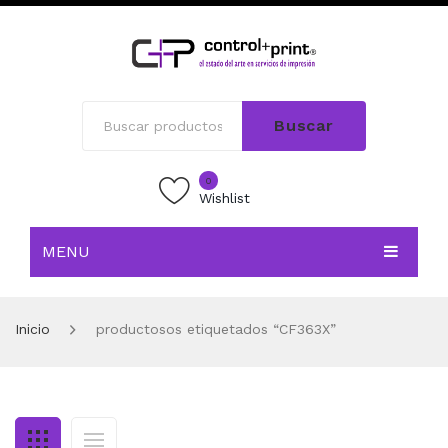
Buscar
0
Wishlist
MENU
INICIO
Inicio
productosos etiquetados “CF363X”
TIENDA
BLOG
CONTACTO