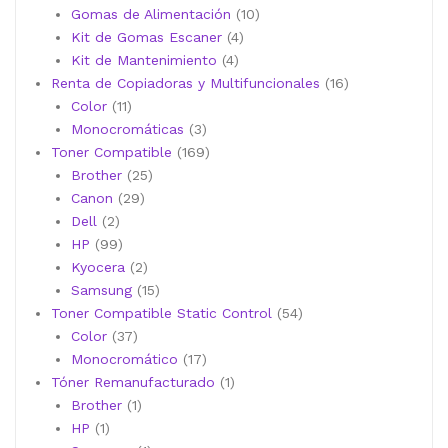
10
productos
Gomas de Alimentación
10
4
productos
Kit de Gomas Escaner
4
4
productos
Kit de Mantenimiento
4
productos
16
Renta de Copiadoras y Multifuncionales
16
11
productos
Color
11
productos
3
Monocromáticas
3
productos
169
Toner Compatible
169
25
productos
Brother
25
29
productos
Canon
29
2
productos
Dell
2
productos
99
HP
99
productos
2
Kyocera
2
productos
15
Samsung
15
productos
54
Toner Compatible Static Control
54
37
productos
Color
37
productos
17
Monocromático
17
productos
1
Tóner Remanufacturado
1
1
producto
Brother
1
1
producto
HP
1