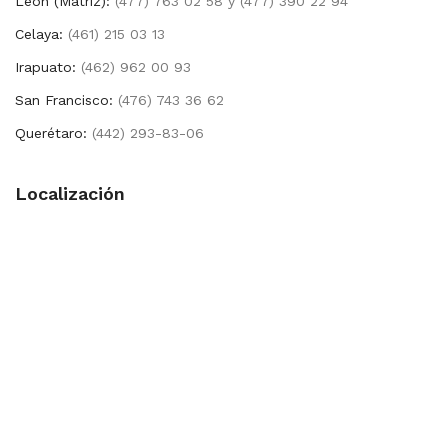
León (Matríz):
(477) 763 02 58 y (477) 390 22 94
Celaya:
(461) 215 03 13
Irapuato:
(462) 962 00 93
San Francisco:
(476) 743 36 62
Querétaro:
(442) 293-83-06
Localización