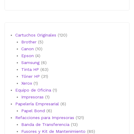
120
Cartuchos Originales
120
5
productos
Brother
5
10
productos
Canon
10
4
productos
Epson
4
productos
6
Samsung
6
productos
63
Tinta HP
63
31
productos
Tóner HP
31
1
productos
Xerox
1
producto
1
Equipo de Oficina
1
1
producto
Impresoras
1
producto
6
Papelería Empresarial
6
6
productos
Papel Bond
6
productos
121
Refacciones para Impresoras
121
13
productos
Banda de Transferencia
13
productos
85
Fusores y Kit de Mantenimiento
85