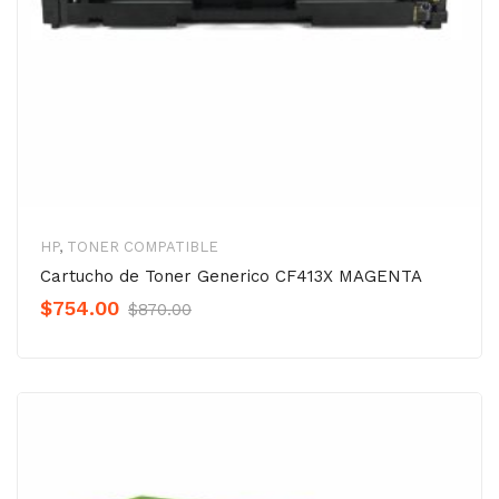
HP
,
TONER COMPATIBLE
Cartucho de Toner Generico CF413X MAGENTA
Original
Current
$
754.00
$
870.00
Precio
Precio
was:
is:
$870.00.
$754.00.