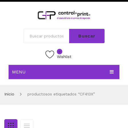
Buscar
0
Wishlist
MENU
INICIO
Inicio
productosos etiquetados “CF413X”
TIENDA
BLOG
CONTACTO