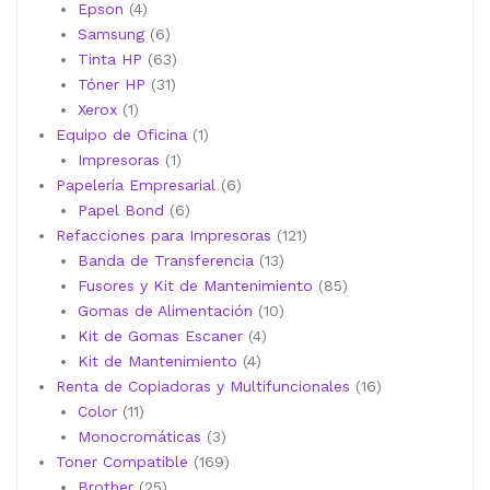
4
productos
Epson
4
productos
6
Samsung
6
productos
63
Tinta HP
63
31
productos
Tóner HP
31
1
productos
Xerox
1
producto
1
Equipo de Oficina
1
1
producto
Impresoras
1
producto
6
Papelería Empresarial
6
6
productos
Papel Bond
6
productos
121
Refacciones para Impresoras
121
13
productos
Banda de Transferencia
13
productos
85
Fusores y Kit de Mantenimiento
85
10
productos
Gomas de Alimentación
10
4
productos
Kit de Gomas Escaner
4
4
productos
Kit de Mantenimiento
4
productos
16
Renta de Copiadoras y Multifuncionales
16
11
productos
Color
11
productos
3
Monocromáticas
3
productos
169
Toner Compatible
169
25
productos
Brother
25