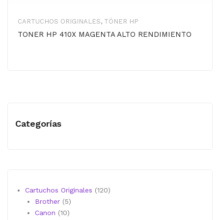
CARTUCHOS ORIGINALES
,
TÓNER HP
TONER HP 410X MAGENTA ALTO RENDIMIENTO
Categorías
120
Cartuchos Originales
120
5
productos
Brother
5
10
productos
Canon
10