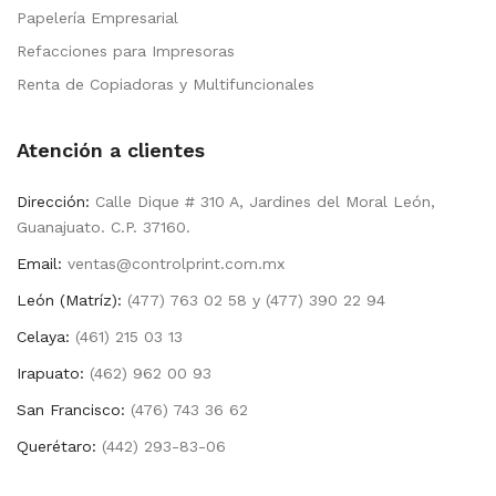
Papelería Empresarial
Refacciones para Impresoras
Renta de Copiadoras y Multifuncionales
Atención a clientes
Dirección:
Calle Dique # 310 A, Jardines del Moral León,
Guanajuato. C.P. 37160.
Email:
ventas@controlprint.com.mx
León (Matríz):
(477) 763 02 58 y (477) 390 22 94
Celaya:
(461) 215 03 13
Irapuato:
(462) 962 00 93
San Francisco:
(476) 743 36 62
Querétaro:
(442) 293-83-06