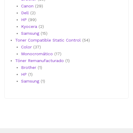
29
productos
Canon
29
2
productos
Dell
2
productos
99
HP
99
productos
2
Kyocera
2
productos
15
Samsung
15
productos
54
Toner Compatible Static Control
54
37
productos
Color
37
productos
17
Monocromático
17
productos
1
Tóner Remanufacturado
1
1
producto
Brother
1
1
producto
HP
1
producto
1
Samsung
1
producto