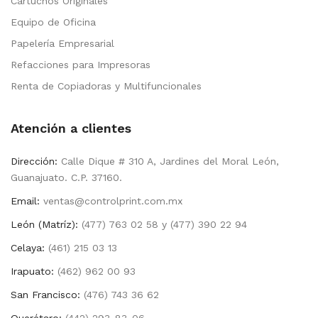
Cartuchos Originales
Equipo de Oficina
Papelería Empresarial
Refacciones para Impresoras
Renta de Copiadoras y Multifuncionales
Atención a clientes
Dirección:
Calle Dique # 310 A, Jardines del Moral León,
Guanajuato. C.P. 37160.
Email:
ventas@controlprint.com.mx
León (Matríz):
(477) 763 02 58 y (477) 390 22 94
Celaya:
(461) 215 03 13
Irapuato:
(462) 962 00 93
San Francisco:
(476) 743 36 62
Querétaro:
(442) 293-83-06