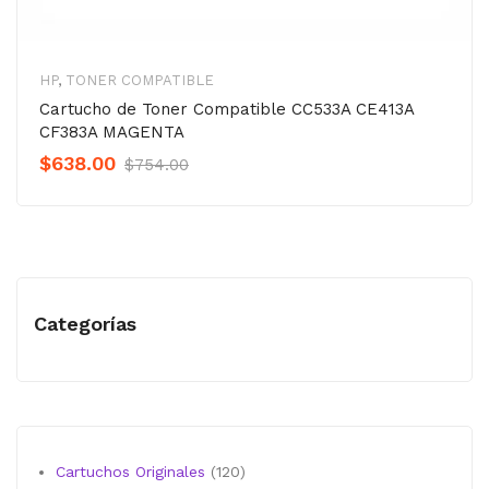
HP
,
TONER COMPATIBLE
Cartucho de Toner Compatible CC533A CE413A
CF383A MAGENTA
Original
Current
$
638.00
$
754.00
Precio
Precio
was:
is:
$754.00.
$638.00.
Categorías
120
Cartuchos Originales
120