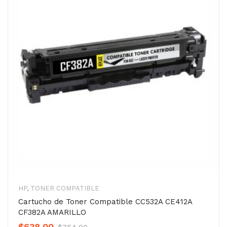
HP
,
TONER COMPATIBLE
Cartucho de Toner Compatible CC532A CE412A
CF382A AMARILLO
Original
Current
$
638.00