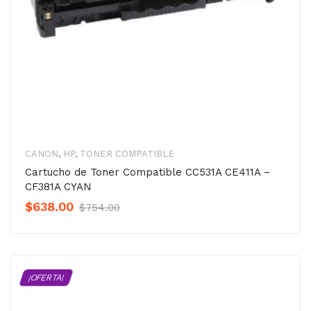
CANON
,
HP
,
TONER COMPATIBLE
Cartucho de Toner Compatible CC531A CE411A –
CF381A CYAN
Original
Current
$
638.00
$
754.00
Precio
Precio
was:
is:
$754.00.
$638.00.
¡OFERTA!