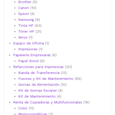
5
productos
Brother
5
10
productos
Canon
10
4
productos
Epson
4
productos
6
Samsung
6
productos
63
Tinta HP
63
31
productos
Tóner HP
31
1
productos
Xerox
1
producto
1
Equipo de Oficina
1
1
producto
Impresoras
1
producto
6
Papelería Empresarial
6
6
productos
Papel Bond
6
productos
121
Refacciones para Impresoras
121
13
productos
Banda de Transferencia
13
productos
85
Fusores y Kit de Mantenimiento
85
10
productos
Gomas de Alimentación
10
4
productos
Kit de Gomas Escaner
4
4
productos
Kit de Mantenimiento
4
productos
16
Renta de Copiadoras y Multifuncionales
16
11
productos
Color
11
productos
3
Monocromáticas
3