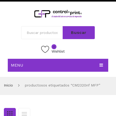
Buscar
0
Wishlist
MENU
INICIO
Inicio
productosos etiquetados “CM2320nf MFP”
TIENDA
BLOG
CONTACTO