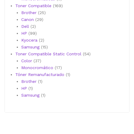
productos
169
Toner Compatible
169
25
productos
Brother
25
29
productos
Canon
29
2
productos
Dell
2
productos
99
HP
99
productos
2
Kyocera
2
productos
15
Samsung
15
productos
54
Toner Compatible Static Control
54
37
productos
Color
37
productos
17
Monocromático
17
productos
1
Tóner Remanufacturado
1
1
producto
Brother
1
1
producto
HP
1
producto
1
Samsung
1
producto