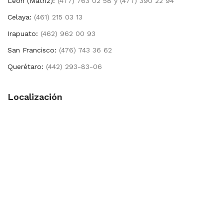
León (Matríz):
(477) 763 02 58 y (477) 390 22 94
Celaya:
(461) 215 03 13
Irapuato:
(462) 962 00 93
San Francisco:
(476) 743 36 62
Querétaro:
(442) 293-83-06
Localización