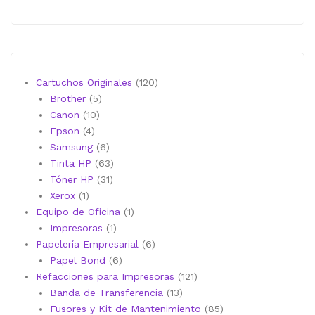
120
Cartuchos Originales
120
5
productos
Brother
5
10
productos
Canon
10
4
productos
Epson
4
productos
6
Samsung
6
productos
63
Tinta HP
63
31
productos
Tóner HP
31
1
productos
Xerox
1
producto
1
Equipo de Oficina
1
1
producto
Impresoras
1
producto
6
Papelería Empresarial
6
6
productos
Papel Bond
6
productos
121
Refacciones para Impresoras
121
13
productos
Banda de Transferencia
13
productos
85
Fusores y Kit de Mantenimiento
85