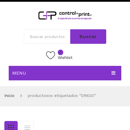
Buscar
0
Wishlist
MENU
INICIO
Inicio
productosos etiquetados “DR620”
TIENDA
BLOG
CONTACTO