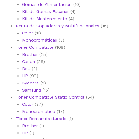
10
productos
Gomas de Alimentación
10
4
productos
Kit de Gomas Escaner
4
4
productos
Kit de Mantenimiento
4
productos
16
Renta de Copiadoras y Multifuncionales
16
11
productos
Color
11
productos
3
Monocromáticas
3
productos
169
Toner Compatible
169
25
productos
Brother
25
29
productos
Canon
29
2
productos
Dell
2
productos
99
HP
99
productos
2
Kyocera
2
productos
15
Samsung
15
productos
54
Toner Compatible Static Control
54
37
productos
Color
37
productos
17
Monocromático
17
productos
1
Tóner Remanufacturado
1
1
producto
Brother
1
1
producto
HP
1