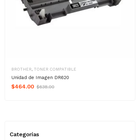
BROTHER
,
TONER COMPATIBLE
Unidad de Imagen DR620
Original
Current
$
464.00
$
638.00
Precio
Precio
was:
is:
$638.00.
$464.00.
Categorías