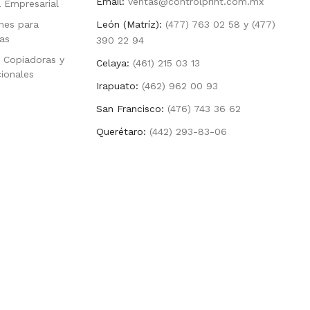
Email:
ventas@controlprint.com.mx
a Empresarial
nes para
León (Matríz):
(477) 763 02 58 y (477)
as
390 22 94
 Copiadoras y
Celaya:
(461) 215 03 13
cionales
Irapuato:
(462) 962 00 93
San Francisco:
(476) 743 36 62
Querétaro:
(442) 293-83-06