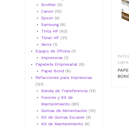
5
productos
Brother
5
10
productos
Canon
10
4
productos
Epson
4
productos
6
Samsung
6
productos
63
Tinta HP
63
31
productos
Tóner HP
31
1
productos
Xerox
1
producto
1
Equipo de Oficina
1
PAPE
1
producto
Impresoras
1
EMPR
producto
6
Papelería Empresarial
6
PAPE
6
productos
Papel Bond
6
BOND
productos
Refacciones para Impresoras
121
121
productos
13
Banda de Transferencia
13
productos
Fusores y Kit de
85
Mantenimiento
85
productos
10
Gomas de Alimentación
10
4
productos
Kit de Gomas Escaner
4
4
productos
Kit de Mantenimiento
4