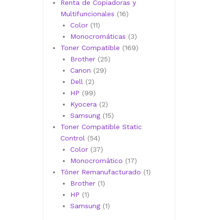
productos
Renta de Copiadoras y
16
Multifuncionales
16
11
productos
Color
11
productos
3
Monocromáticas
3
productos
169
Toner Compatible
169
25
productos
Brother
25
29
productos
Canon
29
2
productos
Dell
2
productos
99
HP
99
productos
2
Kyocera
2
productos
15
Samsung
15
productos
Toner Compatible Static
54
Control
54
productos
37
Color
37
productos
17
Monocromático
17
productos
1
Tóner Remanufacturado
1
1
producto
Brother
1
1
producto
HP
1
producto
1
Samsung
1
producto