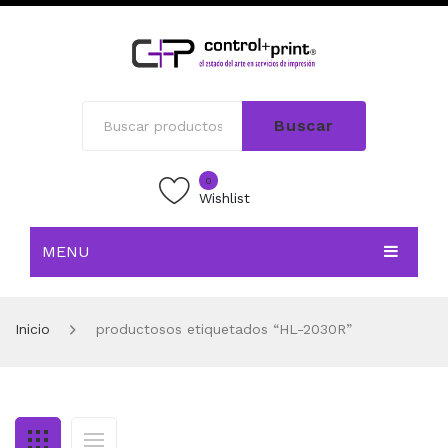
Buscar
0
Wishlist
MENU
INICIO
Inicio
productosos etiquetados “HL-2030R”
TIENDA
BLOG
CONTACTO