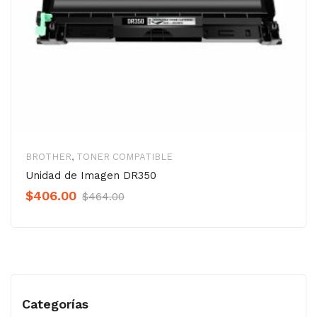
BROTHER
,
TONER COMPATIBLE
Unidad de Imagen DR350
Original
Current
$
406.00
$
464.00
Precio
Precio
was:
is:
$464.00.
$406.00.
Categorías