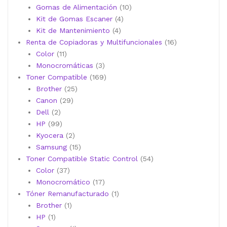
10
productos
Gomas de Alimentación
10
4
productos
Kit de Gomas Escaner
4
4
productos
Kit de Mantenimiento
4
productos
16
Renta de Copiadoras y Multifuncionales
16
11
productos
Color
11
productos
3
Monocromáticas
3
productos
169
Toner Compatible
169
25
productos
Brother
25
29
productos
Canon
29
2
productos
Dell
2
productos
99
HP
99
productos
2
Kyocera
2
productos
15
Samsung
15
productos
54
Toner Compatible Static Control
54
37
productos
Color
37
productos
17
Monocromático
17
productos
1
Tóner Remanufacturado
1
1
producto
Brother
1
1
producto
HP
1