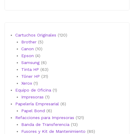
120
Cartuchos Originales
120
5
productos
Brother
5
10
productos
Canon
10
4
productos
Epson
4
productos
6
Samsung
6
productos
63
Tinta HP
63
31
productos
Tóner HP
31
1
productos
Xerox
1
producto
1
Equipo de Oficina
1
1
producto
Impresoras
1
producto
6
Papelería Empresarial
6
6
productos
Papel Bond
6
productos
121
Refacciones para Impresoras
121
13
productos
Banda de Transferencia
13
productos
85
Fusores y Kit de Mantenimiento
85