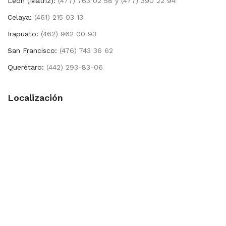
León (Matríz):
(477) 763 02 58 y (477) 390 22 94
Celaya:
(461) 215 03 13
Irapuato:
(462) 962 00 93
San Francisco:
(476) 743 36 62
Querétaro:
(442) 293-83-06
Localización