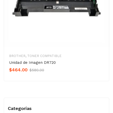
BROTHER
,
TONER COMPATIBLE
Unidad de Imagen DR720
Original
Current
$
464.00
$
580.00
Precio
Precio
was:
is:
$580.00.
$464.00.
Categorías