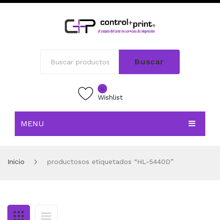
Buscar
0
Wishlist
MENU
INICIO
Inicio
productosos etiquetados “HL-5440D”
TIENDA
BLOG
CONTACTO