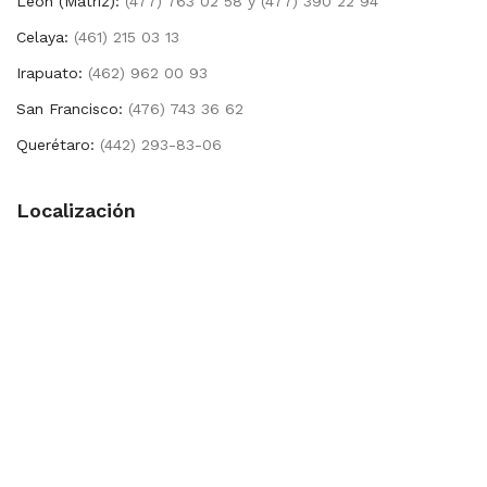
León (Matríz):
(477) 763 02 58 y (477) 390 22 94
Celaya:
(461) 215 03 13
Irapuato:
(462) 962 00 93
San Francisco:
(476) 743 36 62
Querétaro:
(442) 293-83-06
Localización