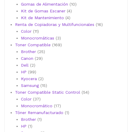
10
productos
Gomas de Alimentación
10
4
productos
Kit de Gomas Escaner
4
4
productos
Kit de Mantenimiento
4
productos
16
Renta de Copiadoras y Multifuncionales
16
11
productos
Color
11
productos
3
Monocromáticas
3
productos
169
Toner Compatible
169
25
productos
Brother
25
29
productos
Canon
29
2
productos
Dell
2
productos
99
HP
99
productos
2
Kyocera
2
productos
15
Samsung
15
productos
54
Toner Compatible Static Control
54
37
productos
Color
37
productos
17
Monocromático
17
productos
1
Tóner Remanufacturado
1
1
producto
Brother
1
1
producto
HP
1