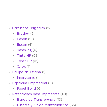
120
Cartuchos Originales
120
5
productos
Brother
5
10
productos
Canon
10
4
productos
Epson
4
productos
6
Samsung
6
productos
63
Tinta HP
63
31
productos
Tóner HP
31
1
productos
Xerox
1
producto
1
Equipo de Oficina
1
1
producto
Impresoras
1
producto
6
Papelería Empresarial
6
6
productos
Papel Bond
6
productos
121
Refacciones para Impresoras
121
13
productos
Banda de Transferencia
13
productos
85
Fusores y Kit de Mantenimiento
85