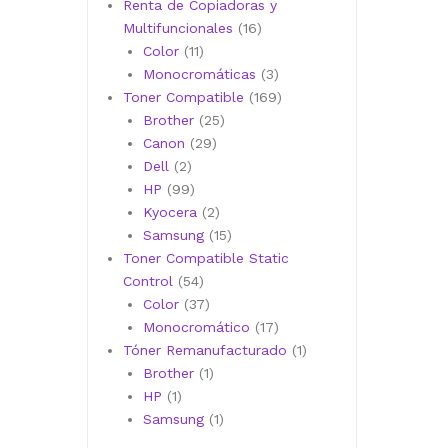
productos
Renta de Copiadoras y
16
Multifuncionales
16
11
productos
Color
11
productos
3
Monocromáticas
3
productos
169
Toner Compatible
169
25
productos
Brother
25
29
productos
Canon
29
2
productos
Dell
2
productos
99
HP
99
productos
2
Kyocera
2
productos
15
Samsung
15
productos
Toner Compatible Static
54
Control
54
productos
37
Color
37
productos
17
Monocromático
17
productos
1
Tóner Remanufacturado
1
1
producto
Brother
1
1
producto
HP
1
producto
1
Samsung
1
producto