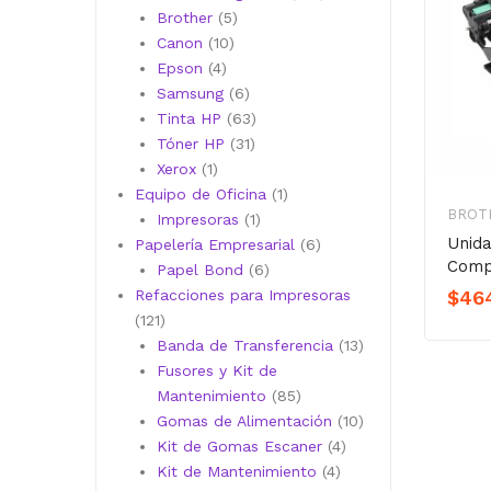
5
productos
Brother
5
10
productos
Canon
10
4
productos
Epson
4
productos
6
Samsung
6
productos
63
Tinta HP
63
31
productos
Tóner HP
31
1
productos
Xerox
1
producto
1
Equipo de Oficina
1
BROT
1
producto
Impresoras
1
Unid
producto
6
Papelería Empresarial
6
Comp
6
productos
Papel Bond
6
productos
$
46
Refacciones para Impresoras
121
121
productos
13
Banda de Transferencia
13
productos
Fusores y Kit de
85
Mantenimiento
85
productos
10
Gomas de Alimentación
10
4
productos
Kit de Gomas Escaner
4
4
productos
Kit de Mantenimiento
4