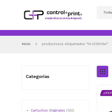
Toda
Inicio
productosos etiquetados “hl-l2350dw”
Categorías
¡OFER
120
Cartuchos Originales
120