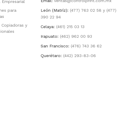
Email:
ventas@controlprint.com.mx
a Empresarial
nes para
León (Matríz):
(477) 763 02 58 y (477)
as
390 22 94
 Copiadoras y
Celaya:
(461) 215 03 13
cionales
Irapuato:
(462) 962 00 93
San Francisco:
(476) 743 36 62
Querétaro:
(442) 293-83-06