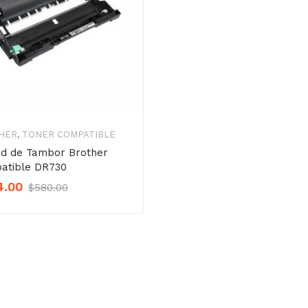
HER
,
TONER COMPATIBLE
ad de Tambor Brother
atible DR730
Original
Current
4.00
$
580.00
Precio
Precio
was:
is:
$580.00.
$464.00.