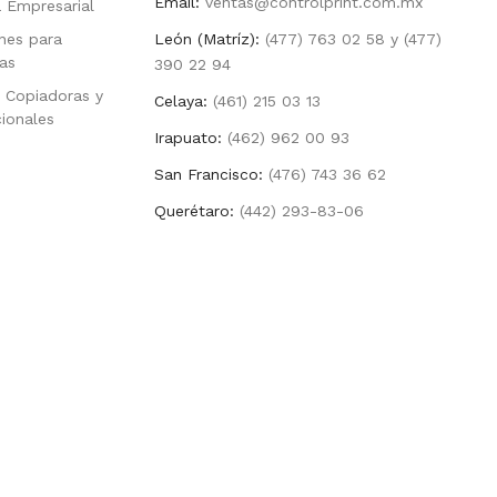
Email:
ventas@controlprint.com.mx
a Empresarial
nes para
León (Matríz):
(477) 763 02 58 y (477)
as
390 22 94
 Copiadoras y
Celaya:
(461) 215 03 13
cionales
Irapuato:
(462) 962 00 93
San Francisco:
(476) 743 36 62
Querétaro:
(442) 293-83-06