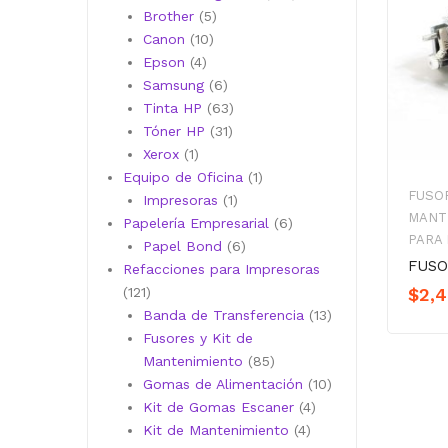
5
productos
Brother
5
10
productos
Canon
10
4
productos
Epson
4
productos
6
Samsung
6
productos
63
Tinta HP
63
31
productos
Tóner HP
31
1
productos
Xerox
1
producto
1
Equipo de Oficina
1
FUSOR
1
producto
Impresoras
1
MANT
producto
6
Papelería Empresarial
6
PARA
6
productos
Papel Bond
6
FUSO
productos
Refacciones para Impresoras
121
$
2,
121
productos
13
Banda de Transferencia
13
productos
Fusores y Kit de
85
Mantenimiento
85
productos
10
Gomas de Alimentación
10
4
productos
Kit de Gomas Escaner
4
4
productos
Kit de Mantenimiento
4