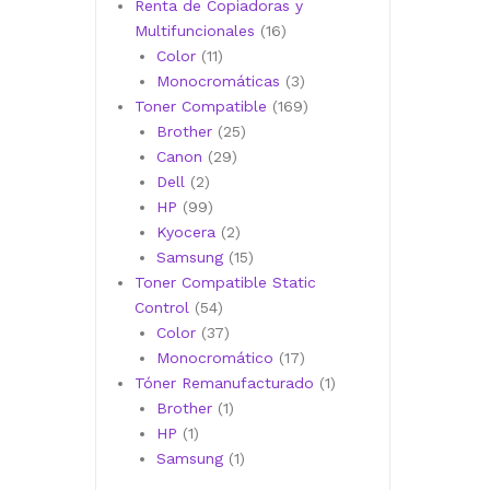
productos
Renta de Copiadoras y
16
Multifuncionales
16
11
productos
Color
11
productos
3
Monocromáticas
3
productos
169
Toner Compatible
169
25
productos
Brother
25
29
productos
Canon
29
2
productos
Dell
2
productos
99
HP
99
productos
2
Kyocera
2
productos
15
Samsung
15
productos
Toner Compatible Static
54
Control
54
productos
37
Color
37
productos
17
Monocromático
17
productos
1
Tóner Remanufacturado
1
1
producto
Brother
1
1
producto
HP
1
producto
1
Samsung
1
producto