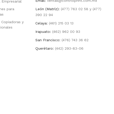
Email:
ventas@controlprint.com.mx
a Empresarial
nes para
León (Matríz):
(477) 763 02 58 y (477)
as
390 22 94
 Copiadoras y
Celaya:
(461) 215 03 13
cionales
Irapuato:
(462) 962 00 93
San Francisco:
(476) 743 36 62
Querétaro:
(442) 293-83-06