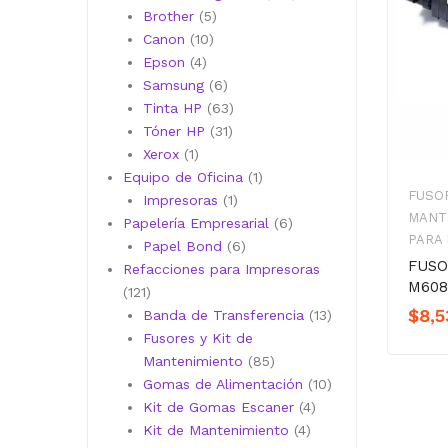
5
productos
Brother
5
10
productos
Canon
10
4
productos
Epson
4
productos
6
Samsung
6
productos
63
Tinta HP
63
31
productos
Tóner HP
31
1
productos
Xerox
1
producto
1
Equipo de Oficina
1
FUSOR
1
producto
Impresoras
1
MANT
producto
6
Papelería Empresarial
6
PARA
6
productos
Papel Bond
6
FUSO
productos
Refacciones para Impresoras
M608
121
121
$
8,5
productos
13
Banda de Transferencia
13
productos
Fusores y Kit de
85
Mantenimiento
85
productos
10
Gomas de Alimentación
10
4
productos
Kit de Gomas Escaner
4
4
productos
Kit de Mantenimiento
4