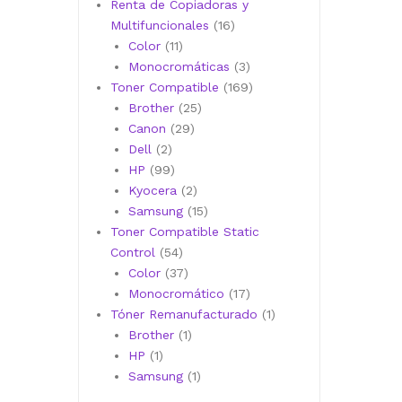
productos
Renta de Copiadoras y
16
Multifuncionales
16
11
productos
Color
11
productos
3
Monocromáticas
3
productos
169
Toner Compatible
169
25
productos
Brother
25
29
productos
Canon
29
2
productos
Dell
2
productos
99
HP
99
productos
2
Kyocera
2
productos
15
Samsung
15
productos
Toner Compatible Static
54
Control
54
productos
37
Color
37
productos
17
Monocromático
17
productos
1
Tóner Remanufacturado
1
1
producto
Brother
1
1
producto
HP
1
producto
1
Samsung
1
producto