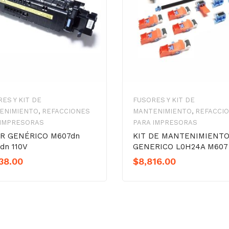
ES Y KIT DE
FUSORES Y KIT DE
ENIMIENTO
,
REFACCIONES
MANTENIMIENTO
,
REFACCI
 IMPRESORAS
PARA IMPRESORAS
R GENÉRICO M607dn
KIT DE MANTENIMIENT
dn 110V
GENERICO L0H24A M607 
38.00
$
8,816.00