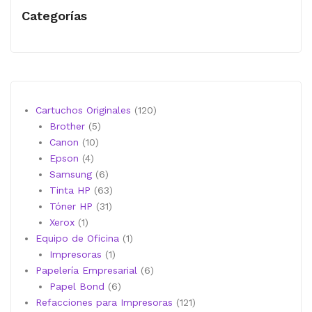
Categorías
120
Cartuchos Originales
120
5
productos
Brother
5
10
productos
Canon
10
4
productos
Epson
4
productos
6
Samsung
6
productos
63
Tinta HP
63
31
productos
Tóner HP
31
1
productos
Xerox
1
producto
1
Equipo de Oficina
1
1
producto
Impresoras
1
producto
6
Papelería Empresarial
6
6
productos
Papel Bond
6
productos
121
Refacciones para Impresoras
121