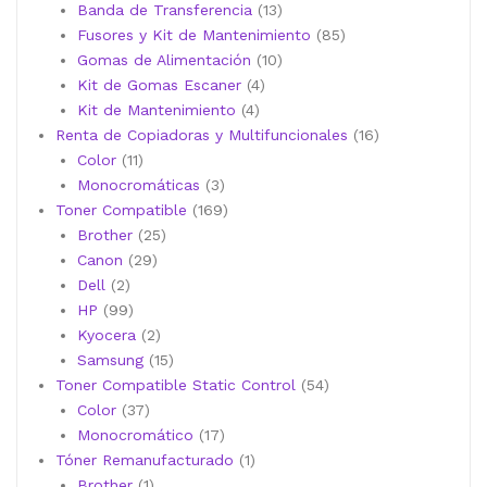
13
productos
Banda de Transferencia
13
productos
85
Fusores y Kit de Mantenimiento
85
10
productos
Gomas de Alimentación
10
4
productos
Kit de Gomas Escaner
4
4
productos
Kit de Mantenimiento
4
productos
16
Renta de Copiadoras y Multifuncionales
16
11
productos
Color
11
productos
3
Monocromáticas
3
productos
169
Toner Compatible
169
25
productos
Brother
25
29
productos
Canon
29
2
productos
Dell
2
productos
99
HP
99
productos
2
Kyocera
2
productos
15
Samsung
15
productos
54
Toner Compatible Static Control
54
37
productos
Color
37
productos
17
Monocromático
17
productos
1
Tóner Remanufacturado
1
1
producto
Brother
1