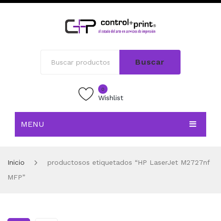
Buscar
0
Wishlist
MENU
INICIO
Inicio
productosos etiquetados “HP LaserJet M2727nf
TIENDA
MFP”
BLOG
CONTACTO