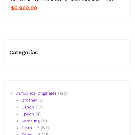
$
6,960.00
Categorías
120
Cartuchos Originales
120
5
productos
Brother
5
10
productos
Canon
10
4
productos
Epson
4
productos
6
Samsung
6
productos
63
Tinta HP
63
31
productos
Tóner HP
31