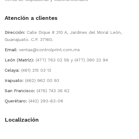
Atención a clientes
Dirección:
Calle Dique # 310 A, Jardines del Moral León,
Guanajuato. C.P. 37160.
Email:
ventas@controlprint.com.mx
León (Matríz):
(477) 763 02 58 y (477) 390 22 94
Celaya:
(461) 215 03 13
Irapuato:
(462) 962 00 93
San Francisco:
(476) 743 36 62
Querétaro:
(442) 293-83-06
Localización