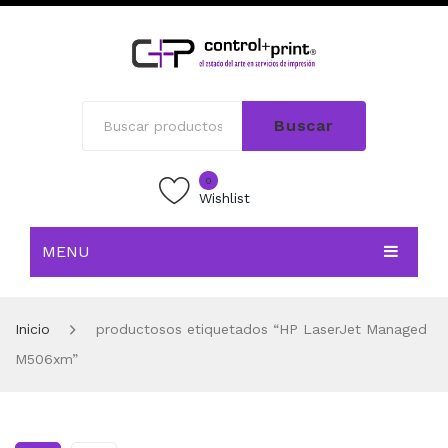
Buscar
0
Wishlist
MENU
INICIO
Inicio
productosos etiquetados “HP LaserJet Managed
TIENDA
M506xm”
BLOG
CONTACTO