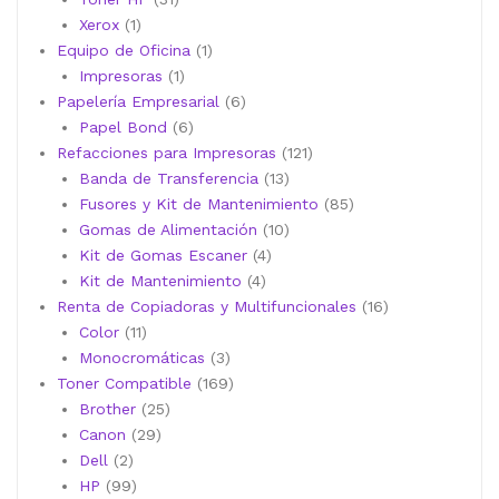
1
productos
Xerox
1
producto
1
Equipo de Oficina
1
1
producto
Impresoras
1
producto
6
Papelería Empresarial
6
6
productos
Papel Bond
6
productos
121
Refacciones para Impresoras
121
13
productos
Banda de Transferencia
13
productos
85
Fusores y Kit de Mantenimiento
85
10
productos
Gomas de Alimentación
10
4
productos
Kit de Gomas Escaner
4
4
productos
Kit de Mantenimiento
4
productos
16
Renta de Copiadoras y Multifuncionales
16
11
productos
Color
11
productos
3
Monocromáticas
3
productos
169
Toner Compatible
169
25
productos
Brother
25
29
productos
Canon
29
2
productos
Dell
2
productos
99
HP
99