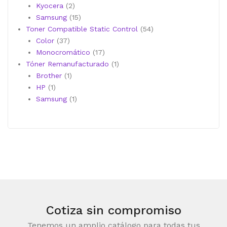
productos
2
Kyocera
2
productos
15
Samsung
15
productos
54
Toner Compatible Static Control
54
37
productos
Color
37
productos
17
Monocromático
17
productos
1
Tóner Remanufacturado
1
1
producto
Brother
1
1
producto
HP
1
producto
1
Samsung
1
producto
Cotiza sin compromiso
Tenemos un amplio catálogo para todas tus