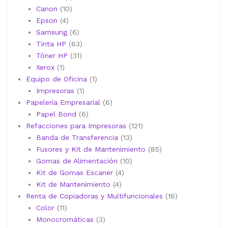
10
productos
Canon
10
4
productos
Epson
4
productos
6
Samsung
6
productos
63
Tinta HP
63
31
productos
Tóner HP
31
1
productos
Xerox
1
producto
1
Equipo de Oficina
1
1
producto
Impresoras
1
producto
6
Papelería Empresarial
6
6
productos
Papel Bond
6
productos
121
Refacciones para Impresoras
121
13
productos
Banda de Transferencia
13
productos
85
Fusores y Kit de Mantenimiento
85
10
productos
Gomas de Alimentación
10
4
productos
Kit de Gomas Escaner
4
4
productos
Kit de Mantenimiento
4
productos
16
Renta de Copiadoras y Multifuncionales
16
11
productos
Color
11
productos
3
Monocromáticas
3