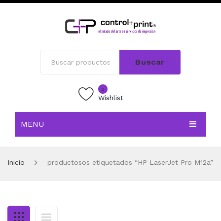
Buscar
0
Wishlist
MENU
INICIO
Inicio
productosos etiquetados “HP LaserJet Pro M12a”
TIENDA
BLOG
CONTACTO