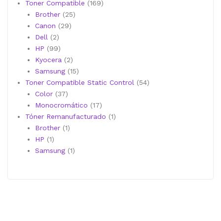
productos
169
Toner Compatible
169
25
productos
Brother
25
29
productos
Canon
29
2
productos
Dell
2
productos
99
HP
99
productos
2
Kyocera
2
productos
15
Samsung
15
productos
54
Toner Compatible Static Control
54
37
productos
Color
37
productos
17
Monocromático
17
productos
1
Tóner Remanufacturado
1
1
producto
Brother
1
1
producto
HP
1
producto
1
Samsung
1
producto