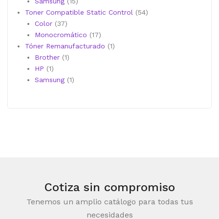
productos
15
Samsung
15
productos
54
Toner Compatible Static Control
54
37
productos
Color
37
productos
17
Monocromático
17
productos
1
Tóner Remanufacturado
1
1
producto
Brother
1
1
producto
HP
1
producto
1
Samsung
1
producto
Cotiza sin compromiso
Tenemos un amplio catálogo para todas tus
necesidades