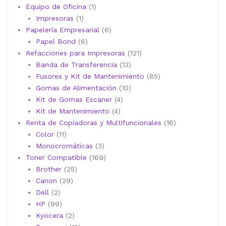
producto
1
Equipo de Oficina
1
1
producto
Impresoras
1
producto
6
Papelería Empresarial
6
6
productos
Papel Bond
6
productos
121
Refacciones para Impresoras
121
13
productos
Banda de Transferencia
13
productos
85
Fusores y Kit de Mantenimiento
85
10
productos
Gomas de Alimentación
10
4
productos
Kit de Gomas Escaner
4
4
productos
Kit de Mantenimiento
4
productos
16
Renta de Copiadoras y Multifuncionales
16
11
productos
Color
11
productos
3
Monocromáticas
3
productos
169
Toner Compatible
169
25
productos
Brother
25
29
productos
Canon
29
2
productos
Dell
2
productos
99
HP
99
productos
2
Kyocera
2