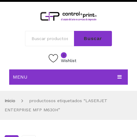
Buscar
0
Wishlist
MENU
INICIO
Inicio
productosos etiquetados “LASERJET
TIENDA
ENTERPRISE MFP M630H”
BLOG
CONTACTO