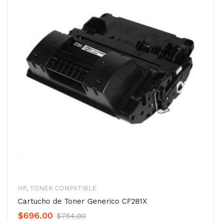
HP
,
TONER COMPATIBLE
Cartucho de Toner Generico CF281X
Original
Current
$
696.00
$
754.00