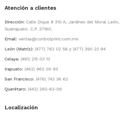
Atención a clientes
Dirección:
Calle Dique # 310 A, Jardines del Moral León,
Guanajuato. C.P. 37160.
Email:
ventas@controlprint.com.mx
León (Matríz):
(477) 763 02 58 y (477) 390 22 94
Celaya:
(461) 215 03 13
Irapuato:
(462) 962 00 93
San Francisco:
(476) 743 36 62
Querétaro:
(442) 293-83-06
Localización