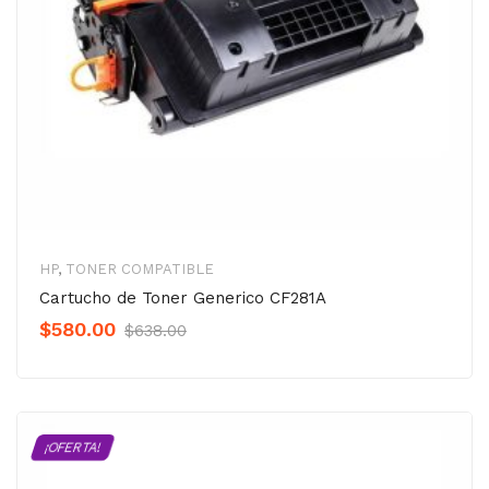
HP
,
TONER COMPATIBLE
Cartucho de Toner Generico CF281A
Original
Current
$
580.00
$
638.00
Precio
Precio
was:
is:
$638.00.
$580.00.
¡OFERTA!