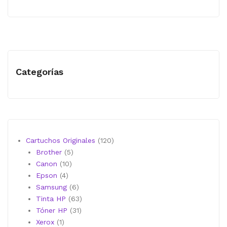
Precio
Precio
was:
is:
$754.00.
$696.00.
Categorías
120
Cartuchos Originales
120
5
productos
Brother
5
10
productos
Canon
10
4
productos
Epson
4
productos
6
Samsung
6
productos
63
Tinta HP
63
31
productos
Tóner HP
31
1
productos
Xerox
1