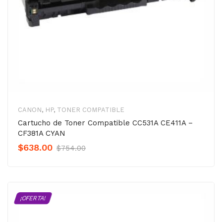
CANON
,
HP
,
TONER COMPATIBLE
Cartucho de Toner Compatible CC531A CE411A –
CF381A CYAN
Original
Current
$
638.00
$
754.00
Precio
Precio
was:
is:
$754.00.
$638.00.
¡OFERTA!