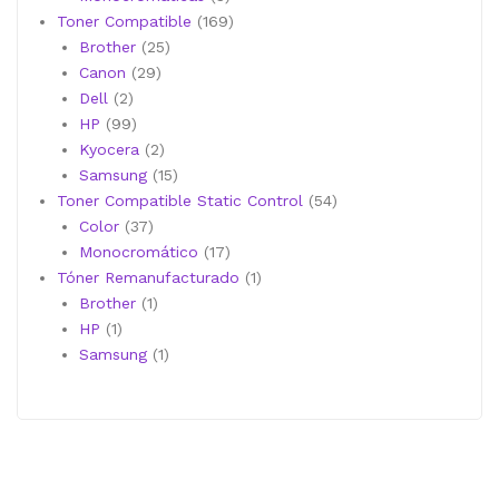
productos
169
Toner Compatible
169
25
productos
Brother
25
29
productos
Canon
29
2
productos
Dell
2
productos
99
HP
99
productos
2
Kyocera
2
productos
15
Samsung
15
productos
54
Toner Compatible Static Control
54
37
productos
Color
37
productos
17
Monocromático
17
productos
1
Tóner Remanufacturado
1
1
producto
Brother
1
1
producto
HP
1
producto
1
Samsung
1
producto