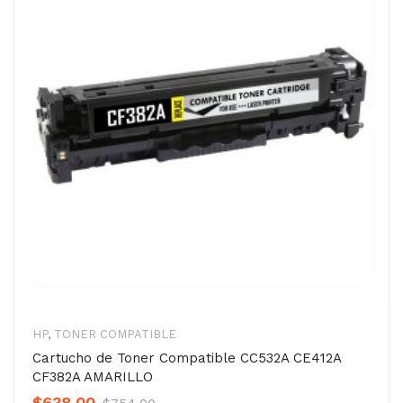
HP
,
TONER COMPATIBLE
Cartucho de Toner Compatible CC532A CE412A
CF382A AMARILLO
Original
Current
$
638.00