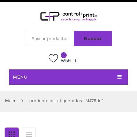
Buscar
0
Wishlist
MENU
INICIO
Inicio
productosos etiquetados “M475dn”
TIENDA
BLOG
CONTACTO