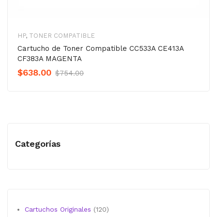
HP
,
TONER COMPATIBLE
Cartucho de Toner Compatible CC533A CE413A
CF383A MAGENTA
Original
Current
$
638.00
$
754.00
Precio
Precio
was:
is:
$754.00.
$638.00.
Categorías
120
Cartuchos Originales
120