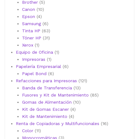
5
productos
Brother
5
10
productos
Canon
10
4
productos
Epson
4
productos
6
Samsung
6
productos
63
Tinta HP
63
31
productos
Tóner HP
31
1
productos
Xerox
1
producto
1
Equipo de Oficina
1
1
producto
Impresoras
1
producto
6
Papelería Empresarial
6
6
productos
Papel Bond
6
productos
121
Refacciones para Impresoras
121
13
productos
Banda de Transferencia
13
productos
85
Fusores y Kit de Mantenimiento
85
10
productos
Gomas de Alimentación
10
4
productos
Kit de Gomas Escaner
4
4
productos
Kit de Mantenimiento
4
productos
16
Renta de Copiadoras y Multifuncionales
16
11
productos
Color
11
productos
3
Monocromáticas
3