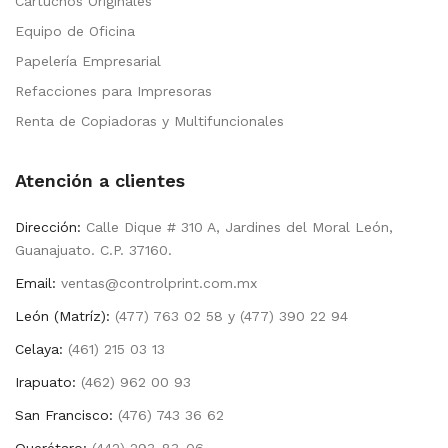
Cartuchos Originales
Equipo de Oficina
Papelería Empresarial
Refacciones para Impresoras
Renta de Copiadoras y Multifuncionales
Atención a clientes
Dirección:
Calle Dique # 310 A, Jardines del Moral León,
Guanajuato. C.P. 37160.
Email:
ventas@controlprint.com.mx
León (Matríz):
(477) 763 02 58 y (477) 390 22 94
Celaya:
(461) 215 03 13
Irapuato:
(462) 962 00 93
San Francisco:
(476) 743 36 62
Querétaro:
(442) 293-83-06