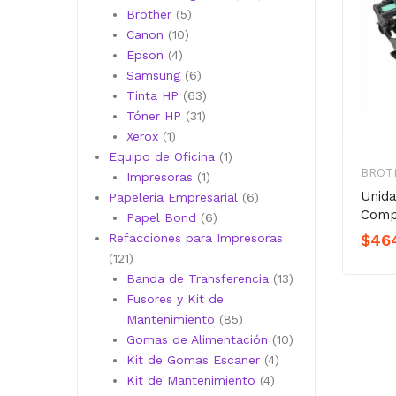
5
productos
Brother
5
10
productos
Canon
10
4
productos
Epson
4
productos
6
Samsung
6
productos
63
Tinta HP
63
31
productos
Tóner HP
31
1
productos
Xerox
1
producto
1
Equipo de Oficina
1
BROT
1
producto
Impresoras
1
Unid
producto
6
Papelería Empresarial
6
Comp
6
productos
Papel Bond
6
productos
$
46
Refacciones para Impresoras
121
121
productos
13
Banda de Transferencia
13
productos
Fusores y Kit de
85
Mantenimiento
85
productos
10
Gomas de Alimentación
10
4
productos
Kit de Gomas Escaner
4
4
productos
Kit de Mantenimiento
4