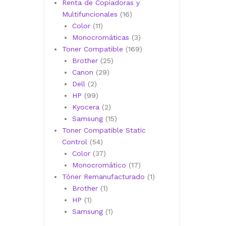
productos
Renta de Copiadoras y
16
Multifuncionales
16
11
productos
Color
11
productos
3
Monocromáticas
3
productos
169
Toner Compatible
169
25
productos
Brother
25
29
productos
Canon
29
2
productos
Dell
2
productos
99
HP
99
productos
2
Kyocera
2
productos
15
Samsung
15
productos
Toner Compatible Static
54
Control
54
productos
37
Color
37
productos
17
Monocromático
17
productos
1
Tóner Remanufacturado
1
1
producto
Brother
1
1
producto
HP
1
producto
1
Samsung
1
producto