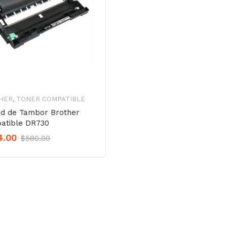
HER
,
TONER COMPATIBLE
ad de Tambor Brother
atible DR730
Original
Current
4.00
$
580.00
Precio
Precio
was:
is:
$580.00.
$464.00.