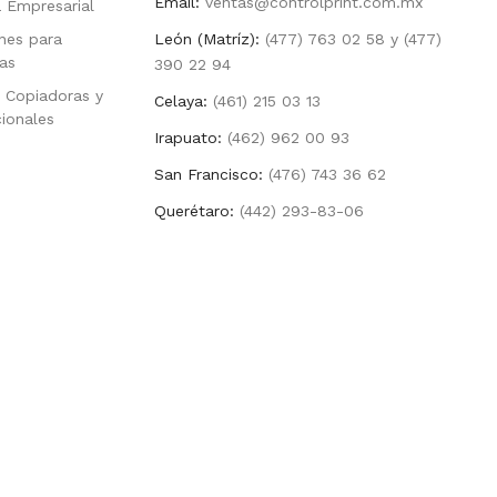
Email:
ventas@controlprint.com.mx
a Empresarial
nes para
León (Matríz):
(477) 763 02 58 y (477)
as
390 22 94
 Copiadoras y
Celaya:
(461) 215 03 13
cionales
Irapuato:
(462) 962 00 93
San Francisco:
(476) 743 36 62
Querétaro:
(442) 293-83-06