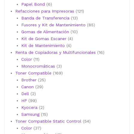
6
productos
Papel Bond
6
productos
121
Refacciones para Impresoras
121
13
productos
Banda de Transferencia
13
productos
85
Fusores y Kit de Mantenimiento
85
10
productos
Gomas de Alimentación
10
4
productos
Kit de Gomas Escaner
4
4
productos
Kit de Mantenimiento
4
productos
16
Renta de Copiadoras y Multifuncionales
16
11
productos
Color
11
productos
3
Monocromáticas
3
productos
169
Toner Compatible
169
25
productos
Brother
25
29
productos
Canon
29
2
productos
Dell
2
productos
99
HP
99
productos
2
Kyocera
2
productos
15
Samsung
15
productos
54
Toner Compatible Static Control
54
37
productos
Color
37