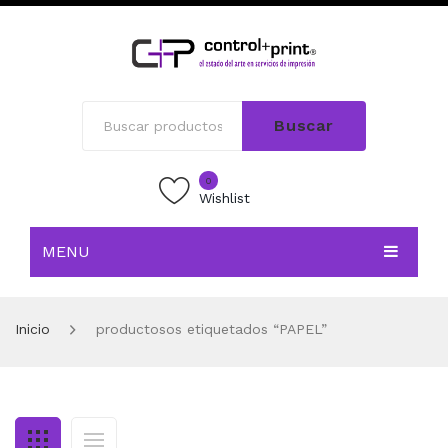
Buscar
0
Wishlist
MENU
INICIO
Inicio
productosos etiquetados “PAPEL”
TIENDA
BLOG
CONTACTO