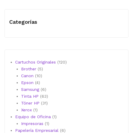
Categorías
120
Cartuchos Originales
120
5
productos
Brother
5
10
productos
Canon
10
4
productos
Epson
4
productos
6
Samsung
6
productos
63
Tinta HP
63
31
productos
Tóner HP
31
1
productos
Xerox
1
producto
1
Equipo de Oficina
1
1
producto
Impresoras
1
producto
6
Papelería Empresarial
6