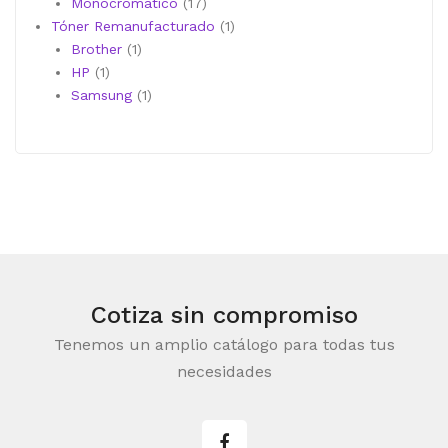
productos
17
Monocromático
17
productos
1
Tóner Remanufacturado
1
1
producto
Brother
1
1
producto
HP
1
producto
1
Samsung
1
producto
Cotiza sin compromiso
Tenemos un amplio catálogo para todas tus
necesidades