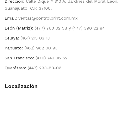
Dirección:
Calle Dique # 310 A, Jardines del Moral León,
Guanajuato. C.P. 37160.
Email:
ventas@controlprint.com.mx
León (Matríz):
(477) 763 02 58 y (477) 390 22 94
Celaya:
(461) 215 03 13
Irapuato:
(462) 962 00 93
San Francisco:
(476) 743 36 62
Querétaro:
(442) 293-83-06
Localización