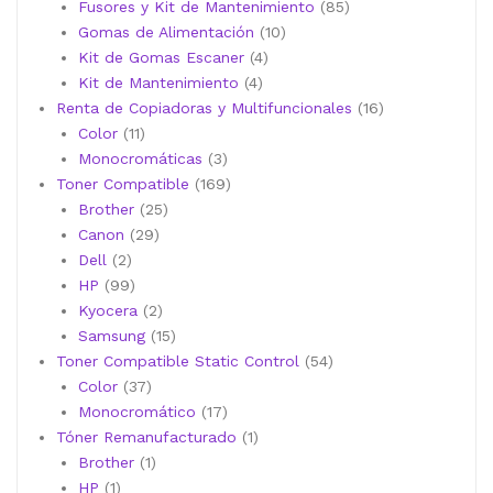
productos
85
Fusores y Kit de Mantenimiento
85
10
productos
Gomas de Alimentación
10
4
productos
Kit de Gomas Escaner
4
4
productos
Kit de Mantenimiento
4
productos
16
Renta de Copiadoras y Multifuncionales
16
11
productos
Color
11
productos
3
Monocromáticas
3
productos
169
Toner Compatible
169
25
productos
Brother
25
29
productos
Canon
29
2
productos
Dell
2
productos
99
HP
99
productos
2
Kyocera
2
productos
15
Samsung
15
productos
54
Toner Compatible Static Control
54
37
productos
Color
37
productos
17
Monocromático
17
productos
1
Tóner Remanufacturado
1
1
producto
Brother
1
1
producto
HP
1