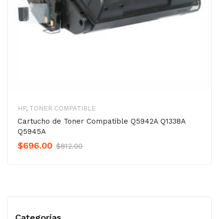
HP
,
TONER COMPATIBLE
Cartucho de Toner Compatible Q5942A Q1338A
Q5945A
Original
Current
$
696.00
$
812.00
Precio
Precio
was:
is:
$812.00.
$696.00.
Categorías