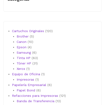
120
Cartuchos Originales
120
5
productos
Brother
5
10
productos
Canon
10
4
productos
Epson
4
productos
6
Samsung
6
productos
63
Tinta HP
63
31
productos
Tóner HP
31
1
productos
Xerox
1
producto
1
Equipo de Oficina
1
1
producto
Impresoras
1
producto
6
Papelería Empresarial
6
6
productos
Papel Bond
6
productos
121
Refacciones para Impresoras
121
13
productos
Banda de Transferencia
13