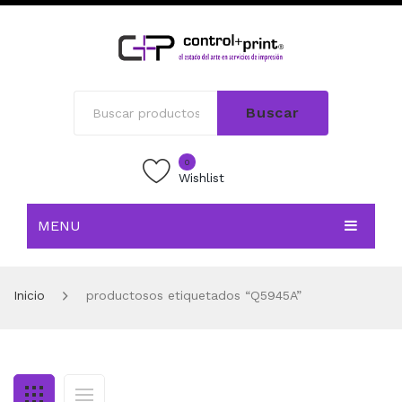
Buscar
0
Wishlist
MENU
INICIO
Inicio
productosos etiquetados “Q5945A”
TIENDA
BLOG
CONTACTO