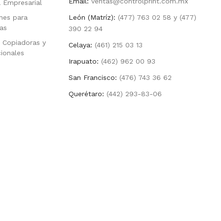
Email:
ventas@controlprint.com.mx
a Empresarial
nes para
León (Matríz):
(477) 763 02 58 y (477)
as
390 22 94
 Copiadoras y
Celaya:
(461) 215 03 13
cionales
Irapuato:
(462) 962 00 93
San Francisco:
(476) 743 36 62
Querétaro:
(442) 293-83-06