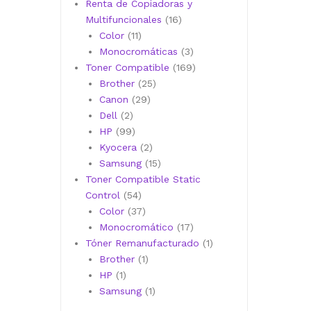
productos
Renta de Copiadoras y
16
Multifuncionales
16
11
productos
Color
11
productos
3
Monocromáticas
3
productos
169
Toner Compatible
169
25
productos
Brother
25
29
productos
Canon
29
2
productos
Dell
2
productos
99
HP
99
productos
2
Kyocera
2
productos
15
Samsung
15
productos
Toner Compatible Static
54
Control
54
productos
37
Color
37
productos
17
Monocromático
17
productos
1
Tóner Remanufacturado
1
1
producto
Brother
1
1
producto
HP
1
producto
1
Samsung
1
producto