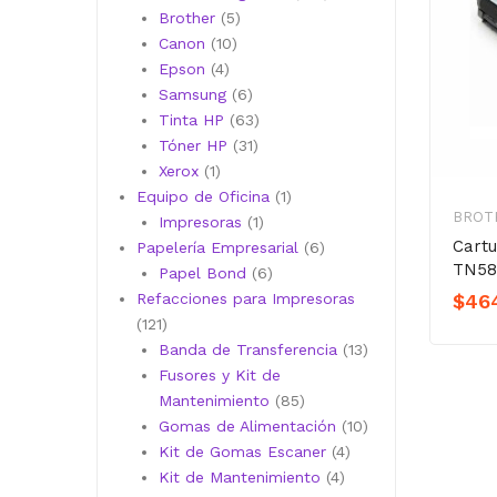
5
productos
Brother
5
10
productos
Canon
10
4
productos
Epson
4
productos
6
Samsung
6
productos
63
Tinta HP
63
31
productos
Tóner HP
31
1
productos
Xerox
1
producto
1
Equipo de Oficina
1
BROT
1
producto
Impresoras
1
Cart
producto
6
Papelería Empresarial
6
TN58
6
productos
Papel Bond
6
productos
$
46
Refacciones para Impresoras
121
121
productos
13
Banda de Transferencia
13
productos
Fusores y Kit de
85
Mantenimiento
85
productos
10
Gomas de Alimentación
10
4
productos
Kit de Gomas Escaner
4
4
productos
Kit de Mantenimiento
4