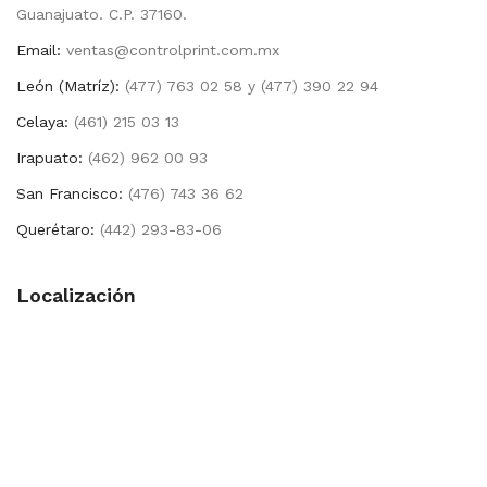
Guanajuato. C.P. 37160.
Email:
ventas@controlprint.com.mx
León (Matríz):
(477) 763 02 58 y (477) 390 22 94
Celaya:
(461) 215 03 13
Irapuato:
(462) 962 00 93
San Francisco:
(476) 743 36 62
Querétaro:
(442) 293-83-06
Localización