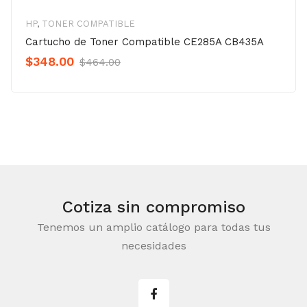
HP
,
TONER COMPATIBLE
Cartucho de Toner Compatible CE285A CB435A
Original
Current
$
348.00
$
464.00
Precio
Precio
was:
is:
$464.00.
$348.00.
Cotiza sin compromiso
Tenemos un amplio catálogo para todas tus
necesidades