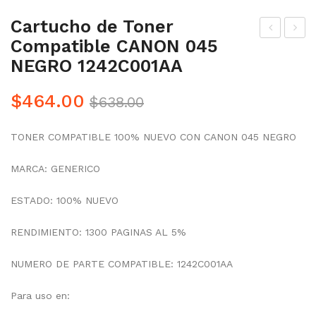
Cartucho de Toner
Compatible CANON 045
art
art
NEGRO 1242C001AA
uch
uch
o
o
Original
Current
$
464.00
$
638.00
de
de
Precio
Precio
Ton
Ton
TONER COMPATIBLE 100% NUEVO CON CANON 045 NEGRO
was:
is:
er
er
$638.00.
$464.00.
Co
Co
MARCA: GENERICO
mp
mp
ESTADO: 100% NUEVO
atib
atib
le
le
RENDIMIENTO: 1300 PAGINAS AL 5%
CA
CA
NUMERO DE PARTE COMPATIBLE: 1242C001AA
NO
NO
N
N
Para uso en:
120
045