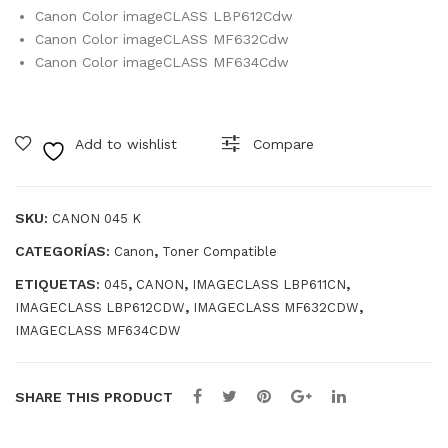
CYA
Canon Color imageCLASS LBP612Cdw
N
Canon Color imageCLASS MF632Cdw
Canon Color imageCLASS MF634Cdw
124
1C0
01A
Add to wishlist
Compare
A
SKU:
CANON 045 K
CATEGORÍAS:
,
Canon
Toner Compatible
ETIQUETAS:
,
,
,
045
CANON
IMAGECLASS LBP611CN
,
,
IMAGECLASS LBP612CDW
IMAGECLASS MF632CDW
IMAGECLASS MF634CDW
SHARE THIS PRODUCT