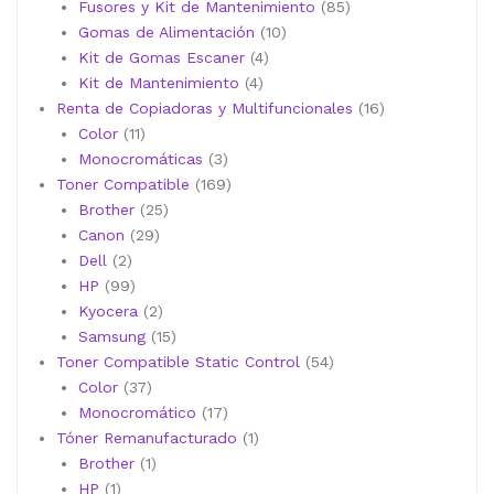
productos
85
Fusores y Kit de Mantenimiento
85
10
productos
Gomas de Alimentación
10
4
productos
Kit de Gomas Escaner
4
4
productos
Kit de Mantenimiento
4
productos
16
Renta de Copiadoras y Multifuncionales
16
11
productos
Color
11
productos
3
Monocromáticas
3
productos
169
Toner Compatible
169
25
productos
Brother
25
29
productos
Canon
29
2
productos
Dell
2
productos
99
HP
99
productos
2
Kyocera
2
productos
15
Samsung
15
productos
54
Toner Compatible Static Control
54
37
productos
Color
37
productos
17
Monocromático
17
productos
1
Tóner Remanufacturado
1
1
producto
Brother
1
1
producto
HP
1