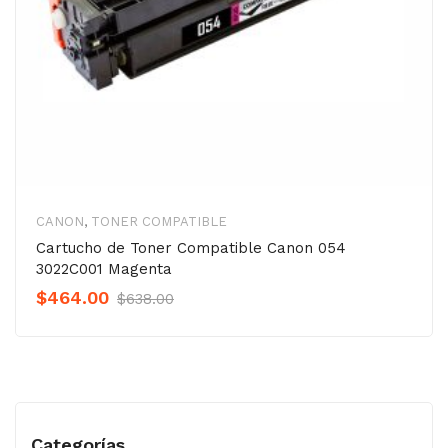
CANON
,
TONER COMPATIBLE
Cartucho de Toner Compatible Canon 054
3022C001 Magenta
Original
Current
$
464.00
$
638.00
Precio
Precio
was:
is:
$638.00.
$464.00.
Categorías