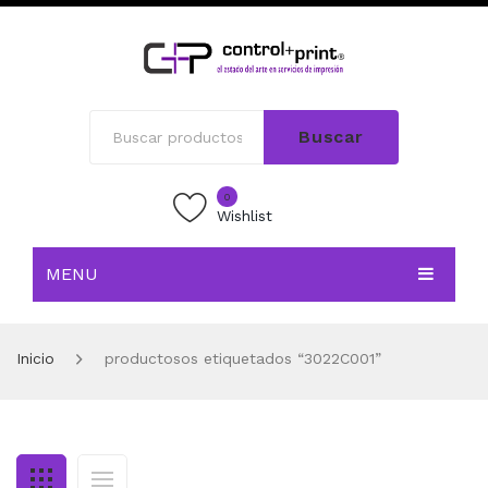
Buscar
0
Wishlist
MENU
INICIO
Inicio
productosos etiquetados “3022C001”
TIENDA
BLOG
CONTACTO