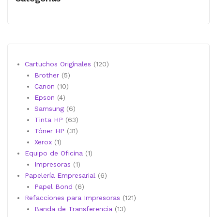
120
Cartuchos Originales
120
5
productos
Brother
5
10
productos
Canon
10
4
productos
Epson
4
productos
6
Samsung
6
productos
63
Tinta HP
63
31
productos
Tóner HP
31
1
productos
Xerox
1
producto
1
Equipo de Oficina
1
1
producto
Impresoras
1
producto
6
Papelería Empresarial
6
6
productos
Papel Bond
6
productos
121
Refacciones para Impresoras
121
13
productos
Banda de Transferencia
13