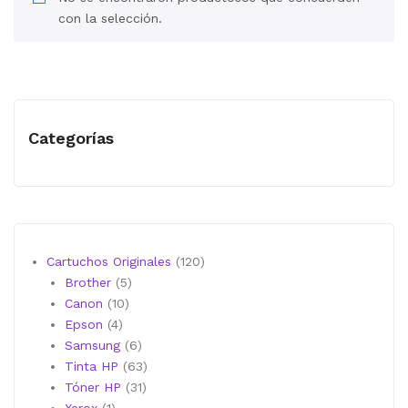
MI CUENTA
con la selección.
CARRITO
Categorías
120
Cartuchos Originales
120
5
productos
Brother
5
10
productos
Canon
10
4
productos
Epson
4
productos
6
Samsung
6
productos
63
Tinta HP
63
31
productos
Tóner HP
31
1
productos