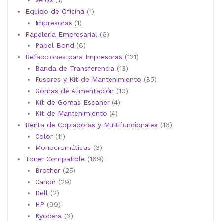
Xerox
1
producto
1
Equipo de Oficina
1
1
producto
Impresoras
1
producto
6
Papelería Empresarial
6
6
productos
Papel Bond
6
productos
121
Refacciones para Impresoras
121
13
productos
Banda de Transferencia
13
productos
85
Fusores y Kit de Mantenimiento
85
10
productos
Gomas de Alimentación
10
4
productos
Kit de Gomas Escaner
4
4
productos
Kit de Mantenimiento
4
productos
16
Renta de Copiadoras y Multifuncionales
16
11
productos
Color
11
productos
3
Monocromáticas
3
productos
169
Toner Compatible
169
25
productos
Brother
25
29
productos
Canon
29
2
productos
Dell
2
productos
99
HP
99
productos
2
Kyocera
2