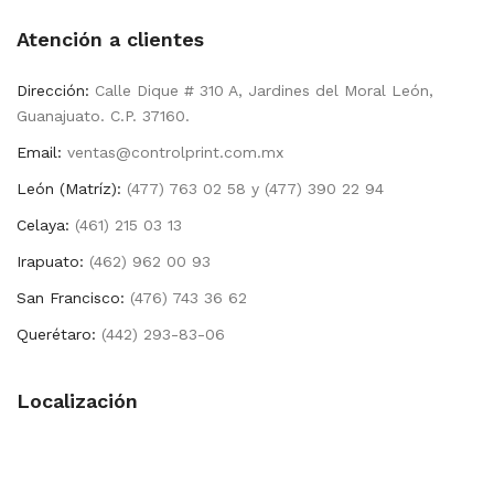
Atención a clientes
Dirección:
Calle Dique # 310 A, Jardines del Moral León,
Guanajuato. C.P. 37160.
Email:
ventas@controlprint.com.mx
León (Matríz):
(477) 763 02 58 y (477) 390 22 94
Celaya:
(461) 215 03 13
Irapuato:
(462) 962 00 93
San Francisco:
(476) 743 36 62
Querétaro:
(442) 293-83-06
Localización