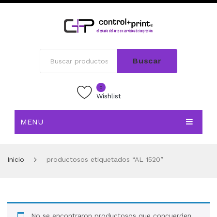
Buscar
0
Wishlist
MENU
INICIO
Inicio
productosos etiquetados “AL 1520”
TIENDA
BLOG
CONTACTO
No se encontraron productosos que concuerden