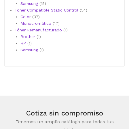
productos
15
Samsung
15
productos
54
Toner Compatible Static Control
54
37
productos
Color
37
productos
17
Monocromático
17
productos
1
Tóner Remanufacturado
1
1
producto
Brother
1
1
producto
HP
1
producto
1
Samsung
1
producto
Cotiza sin compromiso
Tenemos un amplio catálogo para todas tus