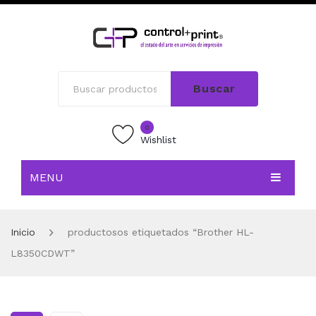
Buscar
0
Wishlist
MENU
INICIO
Inicio
productosos etiquetados “Brother HL-
TIENDA
L8350CDWT”
BLOG
CONTACTO