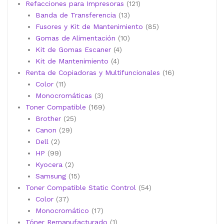
productos
121
Refacciones para Impresoras
121
13
productos
Banda de Transferencia
13
productos
85
Fusores y Kit de Mantenimiento
85
10
productos
Gomas de Alimentación
10
4
productos
Kit de Gomas Escaner
4
4
productos
Kit de Mantenimiento
4
productos
16
Renta de Copiadoras y Multifuncionales
16
11
productos
Color
11
productos
3
Monocromáticas
3
productos
169
Toner Compatible
169
25
productos
Brother
25
29
productos
Canon
29
2
productos
Dell
2
productos
99
HP
99
productos
2
Kyocera
2
productos
15
Samsung
15
productos
54
Toner Compatible Static Control
54
37
productos
Color
37
productos
17
Monocromático
17
productos
1
Tóner Remanufacturado
1