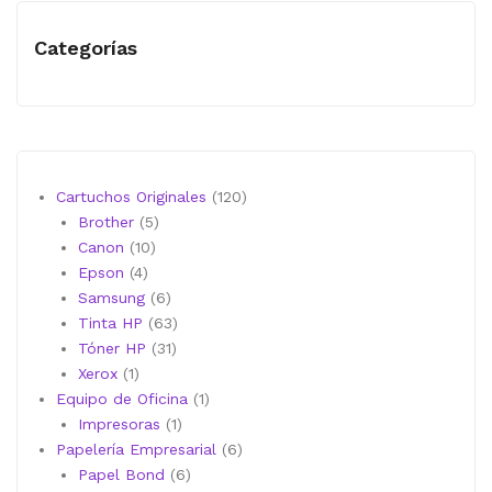
Categorías
120
Cartuchos Originales
120
5
productos
Brother
5
10
productos
Canon
10
4
productos
Epson
4
productos
6
Samsung
6
productos
63
Tinta HP
63
31
productos
Tóner HP
31
1
productos
Xerox
1
producto
1
Equipo de Oficina
1
1
producto
Impresoras
1
producto
6
Papelería Empresarial
6
6
productos
Papel Bond
6