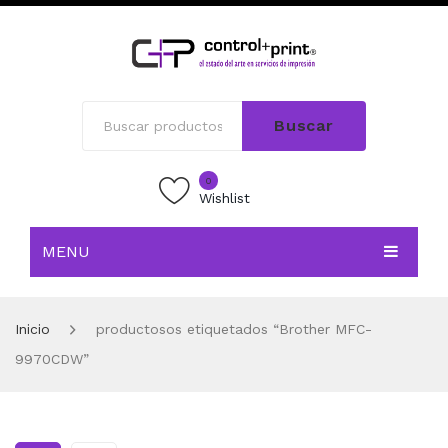
Buscar
0
Wishlist
MENU
INICIO
Inicio
productosos etiquetados “Brother MFC-
TIENDA
9970CDW”
BLOG
CONTACTO