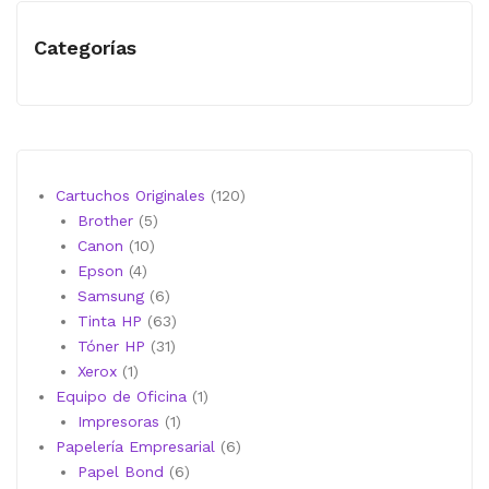
Categorías
120
Cartuchos Originales
120
5
productos
Brother
5
10
productos
Canon
10
4
productos
Epson
4
productos
6
Samsung
6
productos
63
Tinta HP
63
31
productos
Tóner HP
31
1
productos
Xerox
1
producto
1
Equipo de Oficina
1
1
producto
Impresoras
1
producto
6
Papelería Empresarial
6
6
productos
Papel Bond
6