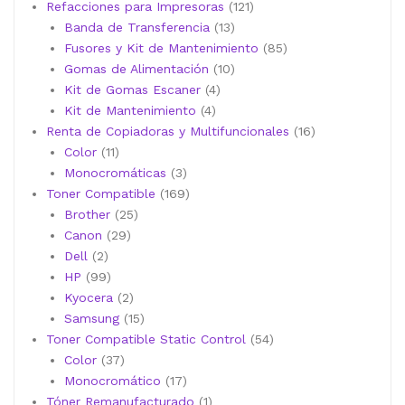
productos
121
Refacciones para Impresoras
121
13
productos
Banda de Transferencia
13
productos
85
Fusores y Kit de Mantenimiento
85
10
productos
Gomas de Alimentación
10
4
productos
Kit de Gomas Escaner
4
4
productos
Kit de Mantenimiento
4
productos
16
Renta de Copiadoras y Multifuncionales
16
11
productos
Color
11
productos
3
Monocromáticas
3
productos
169
Toner Compatible
169
25
productos
Brother
25
29
productos
Canon
29
2
productos
Dell
2
productos
99
HP
99
productos
2
Kyocera
2
productos
15
Samsung
15
productos
54
Toner Compatible Static Control
54
37
productos
Color
37
productos
17
Monocromático
17
productos
1
Tóner Remanufacturado
1