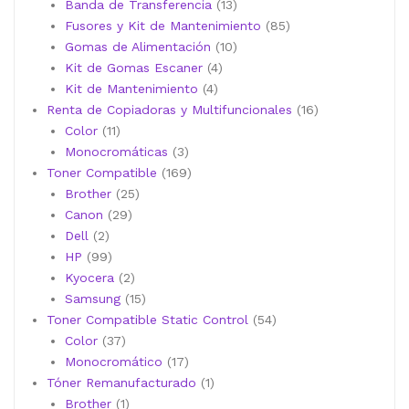
13
productos
Banda de Transferencia
13
productos
85
Fusores y Kit de Mantenimiento
85
10
productos
Gomas de Alimentación
10
4
productos
Kit de Gomas Escaner
4
4
productos
Kit de Mantenimiento
4
productos
16
Renta de Copiadoras y Multifuncionales
16
11
productos
Color
11
productos
3
Monocromáticas
3
productos
169
Toner Compatible
169
25
productos
Brother
25
29
productos
Canon
29
2
productos
Dell
2
productos
99
HP
99
productos
2
Kyocera
2
productos
15
Samsung
15
productos
54
Toner Compatible Static Control
54
37
productos
Color
37
productos
17
Monocromático
17
productos
1
Tóner Remanufacturado
1
1
producto
Brother
1