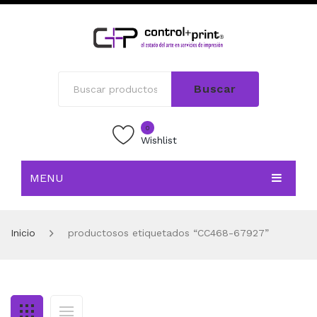
Buscar
0
Wishlist
MENU
INICIO
Inicio
productosos etiquetados “CC468-67927”
TIENDA
BLOG
CONTACTO