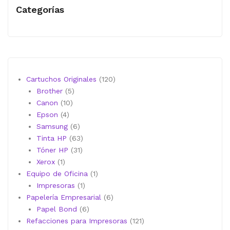
Categorías
120
Cartuchos Originales
120
5
productos
Brother
5
10
productos
Canon
10
4
productos
Epson
4
productos
6
Samsung
6
productos
63
Tinta HP
63
31
productos
Tóner HP
31
1
productos
Xerox
1
producto
1
Equipo de Oficina
1
1
producto
Impresoras
1
producto
6
Papelería Empresarial
6
6
productos
Papel Bond
6
productos
121
Refacciones para Impresoras
121