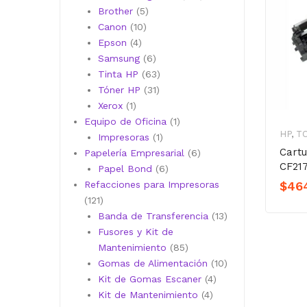
5
productos
Brother
5
10
productos
Canon
10
4
productos
Epson
4
productos
6
Samsung
6
productos
63
Tinta HP
63
31
productos
Tóner HP
31
1
productos
Xerox
1
producto
1
Equipo de Oficina
1
HP
,
T
1
producto
Impresoras
1
Cart
producto
6
Papelería Empresarial
6
CF21
6
productos
Papel Bond
6
productos
$
46
Refacciones para Impresoras
121
121
productos
13
Banda de Transferencia
13
productos
Fusores y Kit de
85
Mantenimiento
85
productos
10
Gomas de Alimentación
10
4
productos
Kit de Gomas Escaner
4
4
productos
Kit de Mantenimiento
4