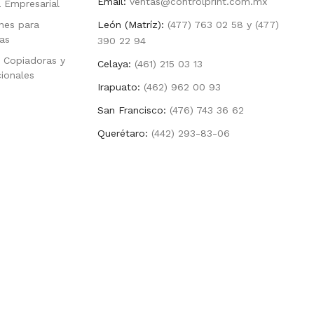
Email:
ventas@controlprint.com.mx
a Empresarial
nes para
León (Matríz):
(477) 763 02 58 y (477)
as
390 22 94
 Copiadoras y
Celaya:
(461) 215 03 13
cionales
Irapuato:
(462) 962 00 93
San Francisco:
(476) 743 36 62
Querétaro:
(442) 293-83-06