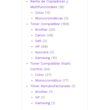
productos
Renta de Copiadoras y
16
Multifuncionales
16
11
productos
Color
11
productos
3
Monocromáticas
3
productos
169
Toner Compatible
169
25
productos
Brother
25
29
productos
Canon
29
2
productos
Dell
2
productos
99
HP
99
productos
2
Kyocera
2
productos
15
Samsung
15
productos
Toner Compatible Static
54
Control
54
productos
37
Color
37
productos
17
Monocromático
17
productos
1
Tóner Remanufacturado
1
1
producto
Brother
1
1
producto
HP
1
producto
1
Samsung
1
producto