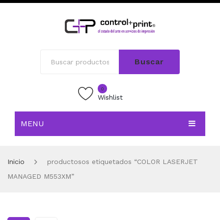
Buscar
0
Wishlist
MENU
INICIO
Inicio
productosos etiquetados “COLOR LASERJET
TIENDA
MANAGED M553XM”
BLOG
CONTACTO