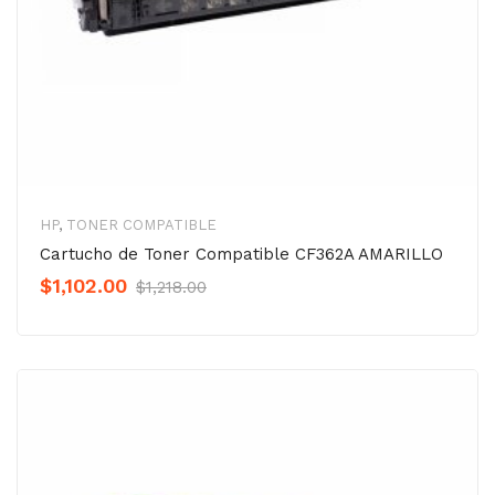
HP
,
TONER COMPATIBLE
Cartucho de Toner Compatible CF362A AMARILLO
Original
Current
$
1,102.00
$
1,218.00
Precio
Precio
was:
is:
$1,218.00.
$1,102.00.