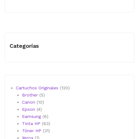
Categorías
120
Cartuchos Originales
120
5
productos
Brother
5
10
productos
Canon
10
4
productos
Epson
4
productos
6
Samsung
6
productos
63
Tinta HP
63
31
productos
Tóner HP
31
1
productos
Xerox
1