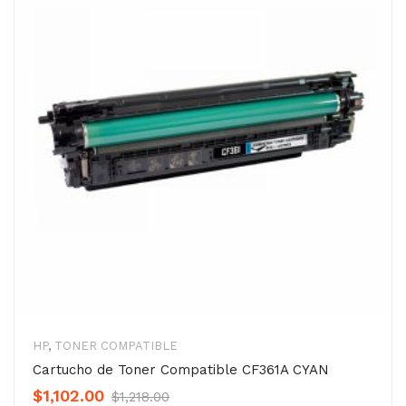
HP
,
TONER COMPATIBLE
Cartucho de Toner Compatible CF361A CYAN
Original
Current
$
1,102.00
$
1,218.00