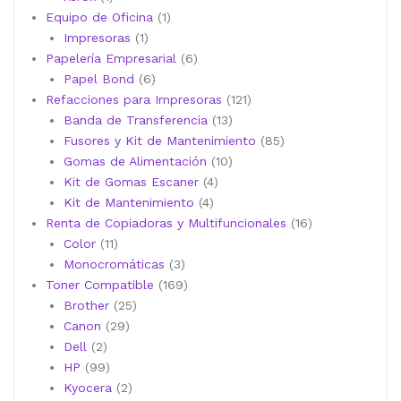
producto
1
Equipo de Oficina
1
1
producto
Impresoras
1
producto
6
Papelería Empresarial
6
6
productos
Papel Bond
6
productos
121
Refacciones para Impresoras
121
13
productos
Banda de Transferencia
13
productos
85
Fusores y Kit de Mantenimiento
85
10
productos
Gomas de Alimentación
10
4
productos
Kit de Gomas Escaner
4
4
productos
Kit de Mantenimiento
4
productos
16
Renta de Copiadoras y Multifuncionales
16
11
productos
Color
11
productos
3
Monocromáticas
3
productos
169
Toner Compatible
169
25
productos
Brother
25
29
productos
Canon
29
2
productos
Dell
2
productos
99
HP
99
productos
2
Kyocera
2