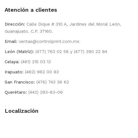
Atención a clientes
Dirección:
Calle Dique # 310 A, Jardines del Moral León,
Guanajuato. C.P. 37160.
Email:
ventas@controlprint.com.mx
León (Matríz):
(477) 763 02 58 y (477) 390 22 94
Celaya:
(461) 215 03 13
Irapuato:
(462) 962 00 93
San Francisco:
(476) 743 36 62
Querétaro:
(442) 293-83-06
Localización