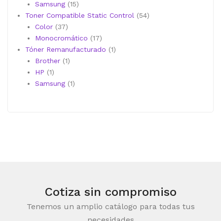
productos
15
Samsung
15
productos
54
Toner Compatible Static Control
54
37
productos
Color
37
productos
17
Monocromático
17
productos
1
Tóner Remanufacturado
1
1
producto
Brother
1
1
producto
HP
1
producto
1
Samsung
1
producto
Cotiza sin compromiso
Tenemos un amplio catálogo para todas tus
necesidades