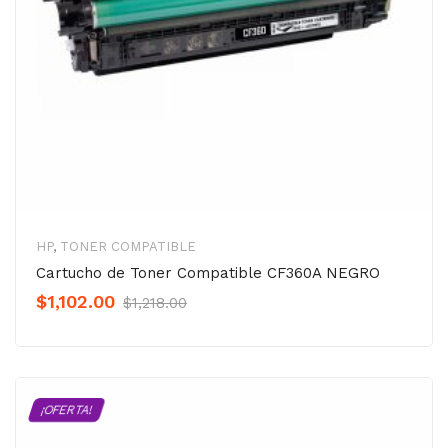
HP
,
TONER COMPATIBLE
Cartucho de Toner Compatible CF360A NEGRO
Original
Current
$
1,102.00
$
1,218.00
Precio
Precio
was:
is:
$1,218.00.
$1,102.00.
¡OFERTA!