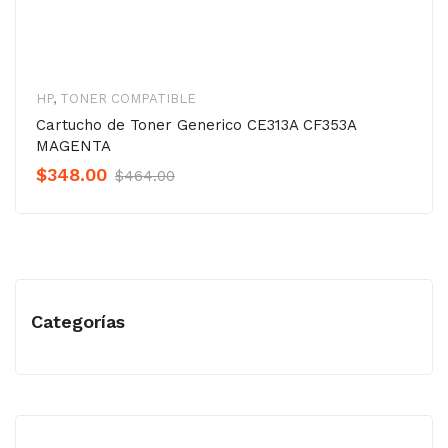
HP
,
TONER COMPATIBLE
Cartucho de Toner Generico CE313A CF353A
MAGENTA
Original
Current
$
348.00
$
464.00
Precio
Precio
was:
is:
$464.00.
$348.00.
Categorías