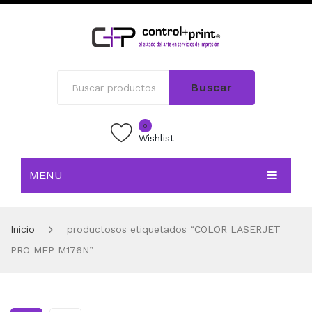
Buscar
0
Wishlist
MENU
INICIO
Inicio
productosos etiquetados “COLOR LASERJET
TIENDA
PRO MFP M176N”
BLOG
CONTACTO