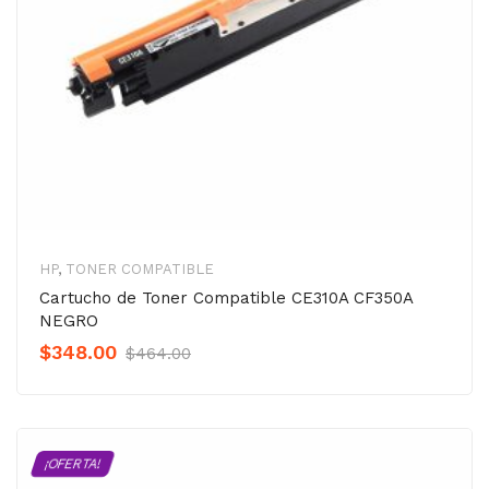
HP
,
TONER COMPATIBLE
Cartucho de Toner Compatible CE310A CF350A
NEGRO
Original
Current
$
348.00
$
464.00
Precio
Precio
was:
is:
$464.00.
$348.00.
¡OFERTA!