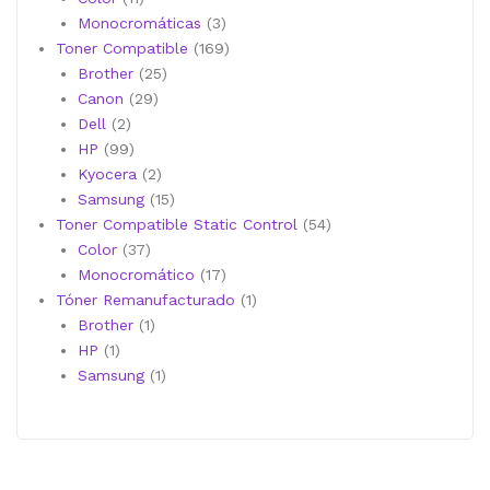
productos
3
Monocromáticas
3
productos
169
Toner Compatible
169
25
productos
Brother
25
29
productos
Canon
29
2
productos
Dell
2
productos
99
HP
99
productos
2
Kyocera
2
productos
15
Samsung
15
productos
54
Toner Compatible Static Control
54
37
productos
Color
37
productos
17
Monocromático
17
productos
1
Tóner Remanufacturado
1
1
producto
Brother
1
1
producto
HP
1
producto
1
Samsung
1
producto