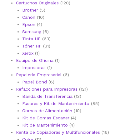
120
Cartuchos Originales
120
5
productos
Brother
5
10
productos
Canon
10
4
productos
Epson
4
productos
6
Samsung
6
productos
63
Tinta HP
63
31
productos
Tóner HP
31
1
productos
Xerox
1
producto
1
Equipo de Oficina
1
1
producto
Impresoras
1
producto
6
Papelería Empresarial
6
6
productos
Papel Bond
6
productos
121
Refacciones para Impresoras
121
13
productos
Banda de Transferencia
13
productos
85
Fusores y Kit de Mantenimiento
85
10
productos
Gomas de Alimentación
10
4
productos
Kit de Gomas Escaner
4
4
productos
Kit de Mantenimiento
4
productos
16
Renta de Copiadoras y Multifuncionales
16
11
productos
Color
11