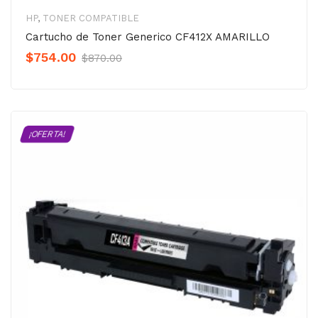
HP
,
TONER COMPATIBLE
Cartucho de Toner Generico CF412X AMARILLO
Original
Current
$
754.00
$
870.00
Precio
Precio
was:
is:
$870.00.
$754.00.
¡OFERTA!