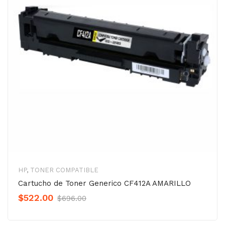
HP
,
TONER COMPATIBLE
Cartucho de Toner Generico CF412A AMARILLO
Original
Current
$
522.00
$
696.00
Precio
Precio