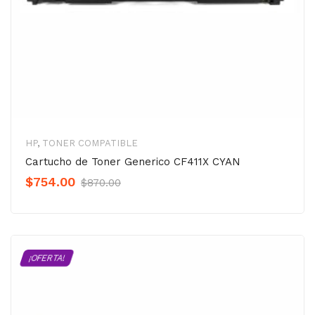
HP
,
TONER COMPATIBLE
Cartucho de Toner Generico CF411X CYAN
Original
Current
$
754.00
$
870.00
Precio
Precio
was:
is:
$870.00.
$754.00.
¡OFERTA!