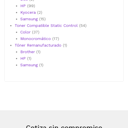
productos
99
HP
99
productos
2
Kyocera
2
productos
15
Samsung
15
productos
54
Toner Compatible Static Control
54
37
productos
Color
37
productos
17
Monocromático
17
productos
1
Tóner Remanufacturado
1
1
producto
Brother
1
1
producto
HP
1
producto
1
Samsung
1
producto
Cotiza sin compromiso