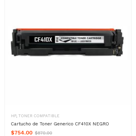
HP
,
TONER COMPATIBLE
Cartucho de Toner Generico CF410X NEGRO
Original
Current
$
754.00
$
870.00