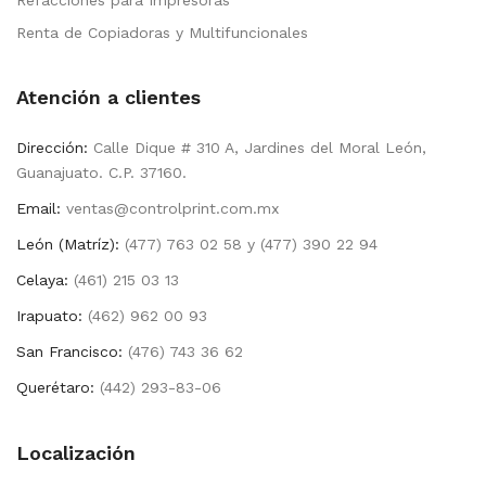
Renta de Copiadoras y Multifuncionales
Atención a clientes
Dirección:
Calle Dique # 310 A, Jardines del Moral León,
Guanajuato. C.P. 37160.
Email:
ventas@controlprint.com.mx
León (Matríz):
(477) 763 02 58 y (477) 390 22 94
Celaya:
(461) 215 03 13
Irapuato:
(462) 962 00 93
San Francisco:
(476) 743 36 62
Querétaro:
(442) 293-83-06
Localización