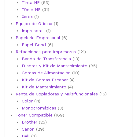
productos
63
Tinta HP
63
31
productos
Tóner HP
31
1
productos
Xerox
1
producto
1
Equipo de Oficina
1
1
producto
Impresoras
1
producto
6
Papelería Empresarial
6
6
productos
Papel Bond
6
productos
121
Refacciones para Impresoras
121
13
productos
Banda de Transferencia
13
productos
85
Fusores y Kit de Mantenimiento
85
10
productos
Gomas de Alimentación
10
4
productos
Kit de Gomas Escaner
4
4
productos
Kit de Mantenimiento
4
productos
16
Renta de Copiadoras y Multifuncionales
16
11
productos
Color
11
productos
3
Monocromáticas
3
productos
169
Toner Compatible
169
25
productos
Brother
25
29
productos
Canon
29
2
productos
Dell
2