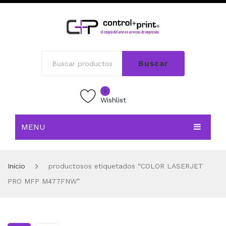
Buscar
0
Wishlist
MENU
INICIO
Inicio
productosos etiquetados “COLOR LASERJET
TIENDA
PRO MFP M477FNW”
BLOG
CONTACTO