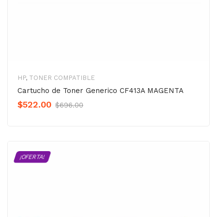
HP
,
TONER COMPATIBLE
Cartucho de Toner Generico CF413A MAGENTA
Original
Current
$
522.00
$
696.00
Precio
Precio
was:
is:
$696.00.
$522.00.
¡OFERTA!