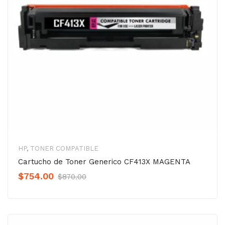
HP
,
TONER COMPATIBLE
Cartucho de Toner Generico CF413X MAGENTA
Original
Current
$
754.00
$
870.00
Precio
Precio
was:
is:
$870.00.
$754.00.