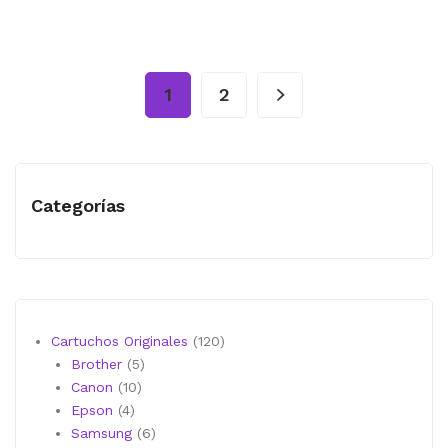
1
2
Categorías
120
Cartuchos Originales
120
5
productos
Brother
5
10
productos
Canon
10
4
productos
Epson
4
productos
6
Samsung
6