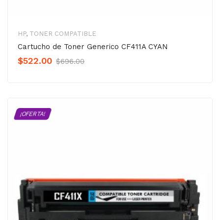
HP
,
TONER COMPATIBLE
Cartucho de Toner Generico CF411A CYAN
Original
Current
$
522.00
$
696.00
Precio
Precio
was:
is:
$696.00.
$522.00.
¡OFERTA!