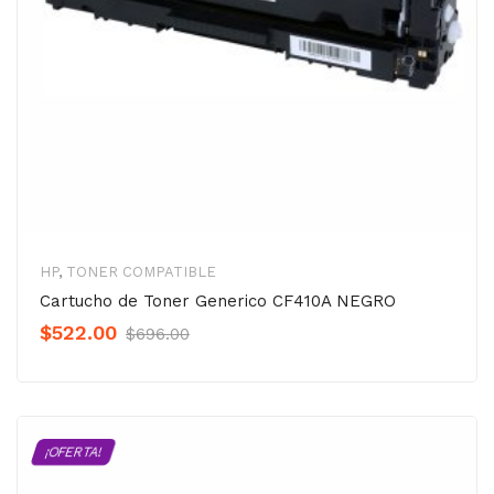
HP
,
TONER COMPATIBLE
Cartucho de Toner Generico CF410A NEGRO
Original
Current
$
522.00
$
696.00
Precio
Precio
was:
is:
$696.00.
$522.00.
¡OFERTA!