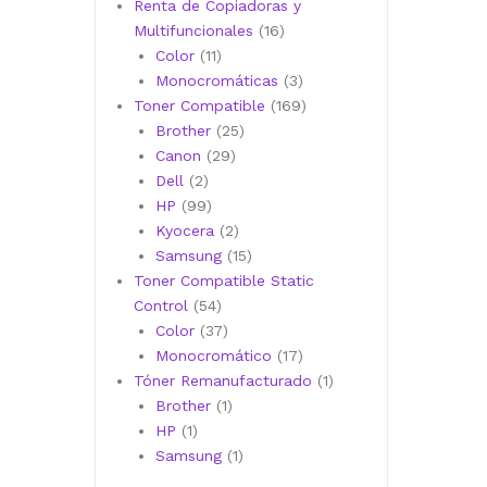
productos
Renta de Copiadoras y
16
Multifuncionales
16
11
productos
Color
11
productos
3
Monocromáticas
3
productos
169
Toner Compatible
169
25
productos
Brother
25
29
productos
Canon
29
2
productos
Dell
2
productos
99
HP
99
productos
2
Kyocera
2
productos
15
Samsung
15
productos
Toner Compatible Static
54
Control
54
productos
37
Color
37
productos
17
Monocromático
17
productos
1
Tóner Remanufacturado
1
1
producto
Brother
1
1
producto
HP
1
producto
1
Samsung
1
producto