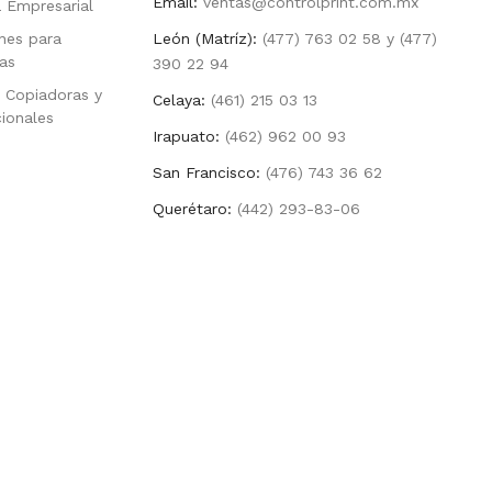
Email:
ventas@controlprint.com.mx
a Empresarial
nes para
León (Matríz):
(477) 763 02 58 y (477)
as
390 22 94
 Copiadoras y
Celaya:
(461) 215 03 13
cionales
Irapuato:
(462) 962 00 93
San Francisco:
(476) 743 36 62
Querétaro:
(442) 293-83-06