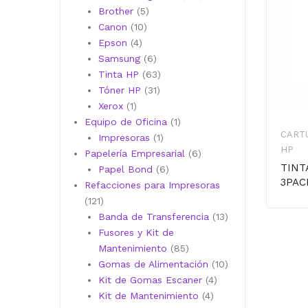
5
productos
Brother
5
10
productos
Canon
10
4
productos
Epson
4
productos
6
Samsung
6
productos
63
Tinta HP
63
31
productos
Tóner HP
31
1
productos
Xerox
1
producto
1
Equipo de Oficina
1
CART
1
producto
Impresoras
1
HP
producto
6
Papelería Empresarial
6
TINT
6
productos
Papel Bond
6
3PAC
productos
Refacciones para Impresoras
121
121
productos
13
Banda de Transferencia
13
productos
Fusores y Kit de
85
Mantenimiento
85
productos
10
Gomas de Alimentación
10
4
productos
Kit de Gomas Escaner
4
4
productos
Kit de Mantenimiento
4