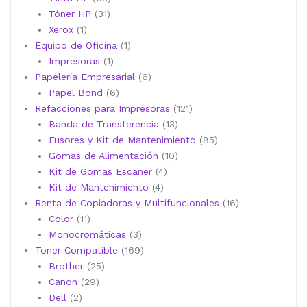
31
productos
Tóner HP
31
1
productos
Xerox
1
producto
1
Equipo de Oficina
1
1
producto
Impresoras
1
producto
6
Papelería Empresarial
6
6
productos
Papel Bond
6
productos
121
Refacciones para Impresoras
121
13
productos
Banda de Transferencia
13
productos
85
Fusores y Kit de Mantenimiento
85
10
productos
Gomas de Alimentación
10
4
productos
Kit de Gomas Escaner
4
4
productos
Kit de Mantenimiento
4
productos
16
Renta de Copiadoras y Multifuncionales
16
11
productos
Color
11
productos
3
Monocromáticas
3
productos
169
Toner Compatible
169
25
productos
Brother
25
29
productos
Canon
29
2
productos
Dell
2