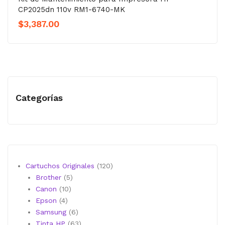
CP2025dn 110v RM1-6740-MK
$
3,387.00
Categorías
120
Cartuchos Originales
120
5
productos
Brother
5
10
productos
Canon
10
4
productos
Epson
4
productos
6
Samsung
6
productos
63
Tinta HP
63