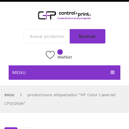
Buscar
0
Wishlist
MENU
INICIO
Inicio
productosos etiquetados “HP Color LaserJet
TIENDA
CP2025dn”
BLOG
CONTACTO