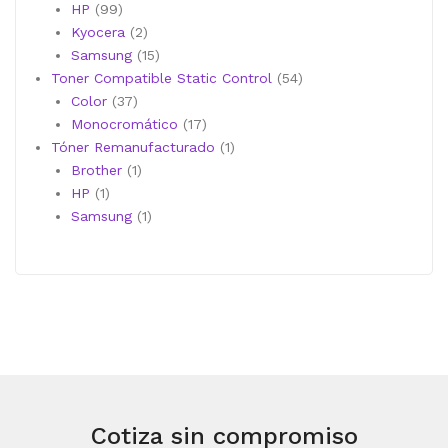
productos
99
HP
99
productos
2
Kyocera
2
productos
15
Samsung
15
productos
54
Toner Compatible Static Control
54
37
productos
Color
37
productos
17
Monocromático
17
productos
1
Tóner Remanufacturado
1
1
producto
Brother
1
1
producto
HP
1
producto
1
Samsung
1
producto
Cotiza sin compromiso