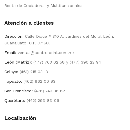
Renta de Copiadoras y Multifuncionales
Atención a clientes
Dirección:
Calle Dique # 310 A, Jardines del Moral León,
Guanajuato. C.P. 37160.
Email:
ventas@controlprint.com.mx
León (Matríz):
(477) 763 02 58 y (477) 390 22 94
Celaya:
(461) 215 03 13
Irapuato:
(462) 962 00 93
San Francisco:
(476) 743 36 62
Querétaro:
(442) 293-83-06
Localización