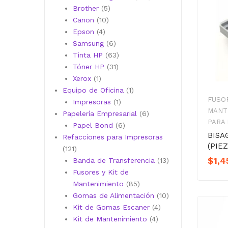
5
productos
Brother
5
10
productos
Canon
10
4
productos
Epson
4
productos
6
Samsung
6
productos
63
Tinta HP
63
31
productos
Tóner HP
31
1
productos
Xerox
1
producto
1
Equipo de Oficina
1
FUSOR
1
producto
Impresoras
1
MANT
producto
6
Papelería Empresarial
6
PARA
6
productos
Papel Bond
6
BISA
productos
Refacciones para Impresoras
(PIEZ
121
121
$
1,4
productos
13
Banda de Transferencia
13
productos
Fusores y Kit de
85
Mantenimiento
85
productos
10
Gomas de Alimentación
10
4
productos
Kit de Gomas Escaner
4
4
productos
Kit de Mantenimiento
4