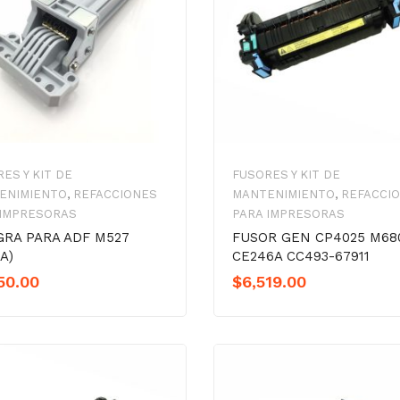
ES Y KIT DE
FUSORES Y KIT DE
ENIMIENTO
,
REFACCIONES
MANTENIMIENTO
,
REFACCI
 IMPRESORAS
PARA IMPRESORAS
GRA PARA ADF M527
FUSOR GEN CP4025 M68
A)
CE246A CC493-67911
50.00
$
6,519.00