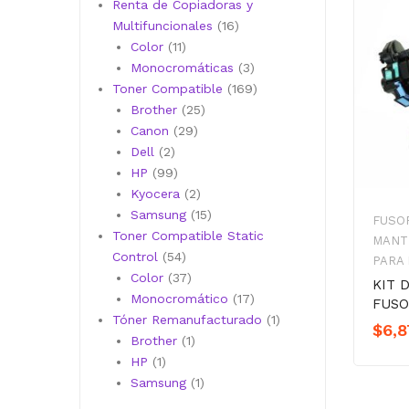
productos
Renta de Copiadoras y
16
Multifuncionales
16
11
productos
Color
11
productos
3
Monocromáticas
3
productos
169
Toner Compatible
169
25
productos
Brother
25
29
productos
Canon
29
2
productos
Dell
2
productos
99
HP
99
productos
2
Kyocera
2
productos
15
Samsung
15
FUSOR
productos
Toner Compatible Static
MANT
54
Control
54
PARA
productos
37
Color
37
KIT 
productos
17
Monocromático
17
FUSO
productos
1
Tóner Remanufacturado
1
$
6,8
1
producto
Brother
1
1
producto
HP
1
producto
1
Samsung
1
producto