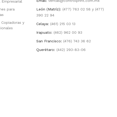
Email:
ventas@controlprint.com.mx
a Empresarial
nes para
León (Matríz):
(477) 763 02 58 y (477)
as
390 22 94
 Copiadoras y
Celaya:
(461) 215 03 13
cionales
Irapuato:
(462) 962 00 93
San Francisco:
(476) 743 36 62
Querétaro:
(442) 293-83-06