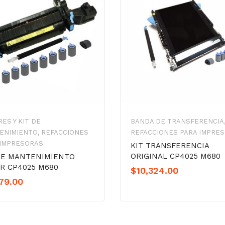
ES Y KIT DE
BANDA DE TRANSFERENCIA
ENIMIENTO
,
REFACCIONES
REFACCIONES PARA IMPRE
 IMPRESORAS
KIT TRANSFERENCIA
ORIGINAL CP4025 M680
DE MANTENIMIENTO
R CP4025 M680
$
10,324.00
79.00